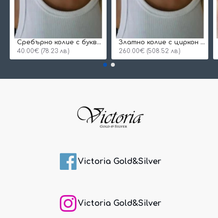
Сребърнo колие с буква и едно камъче
Златно колие с циркон и буква по избор
40.00€ (78.23 лв.)
260.00€ (508.52 лв.)
Victoria Gold&Silver
Victoria Gold&Silver