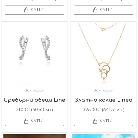
КУПИ
КУПИ
Виктория
Виктория
Сребърни обеци Line
Златно колие Linea
31.00€ (60.63 лв.)
328.00€ (641.51 лв.)
КУПИ
КУПИ