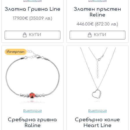
Виктория
Виктория
Златна Гривна Line
Златен пръстен
Reline
179.00€ (350.09 лв.)
446.00€ (872.30 лв.)
КУПИ
КУПИ
Изчерпан
Виктория
Виктория
Сребърнa гривна
Сребърно колие
Raline
Heart Line