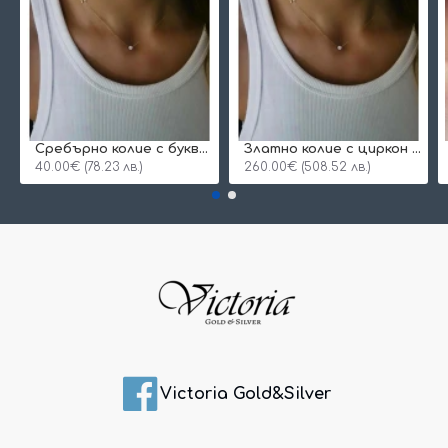
Сребърнo колие с буква и едно камъче
Златно колие с циркон и буква по избор
40.00€ (78.23 лв.)
260.00€ (508.52 лв.)
Victoria Gold&Silver