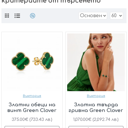
критериите от търсенето
Виктория
Виктория
Златни обеци на
Златна твърда
винт Green Clover
гривна Green Clover
375.00€ (733.43 лв.)
1,070.00€ (2,092.74 лв.)