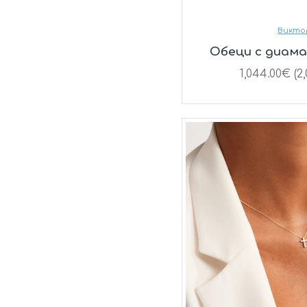
Викто
Oбеци с диам
1,044.00€ (2,