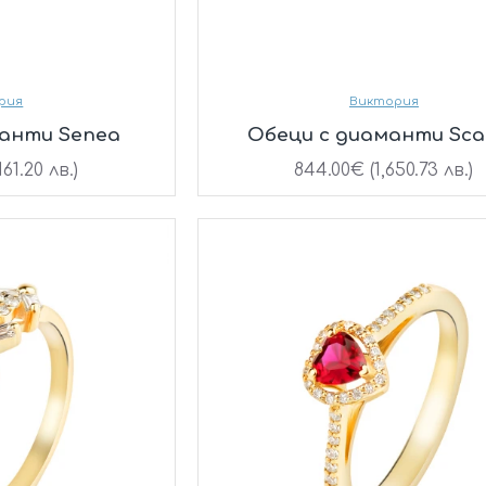
рия
Виктория
манти Senea
Oбеци с диаманти Sca
161.20 лв.)
844.00€ (1,650.73 лв.)