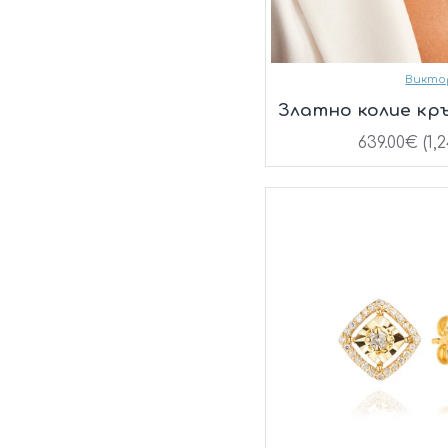
Викто
Златно колие кр
639.00€ (1,2