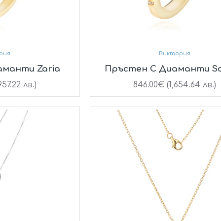
рия
Виктория
аманти Zaria
Пръстен С Диаманти Sc
957.22 лв.)
846.00€ (1,654.64 лв.)