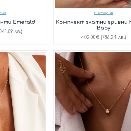
рия
Виктория
анти Emerald
Комплект златни гривни
Baby
041.89 лв.)
402.00€ (786.24 лв.)