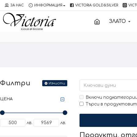
ЗА НАС
ИНФОРМАЦИЯ
VICTORIA GOLD&SILVER
VICT
ЗЛАТО
Филтри
Изчисти
Включи подкатегори
ЦЕНА
Търси в продуктовит
лв.
лв.
Продукти, от