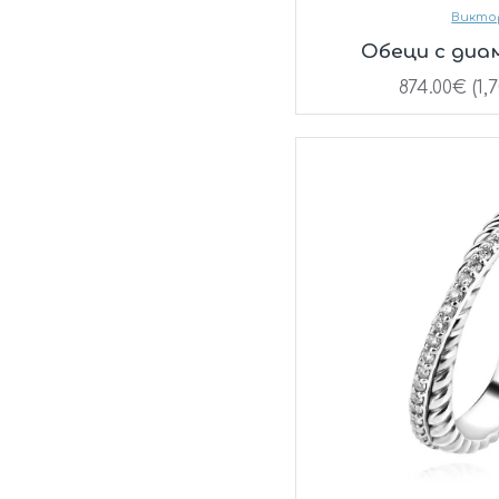
Викто
Oбеци с диам
874.00€ (1,7