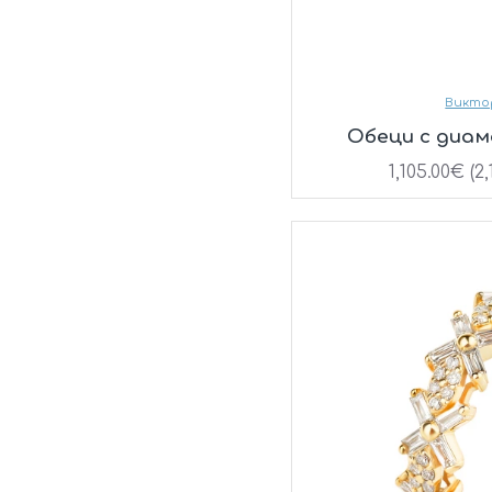
Викто
Oбеци с диа
1,105.00€ (2,