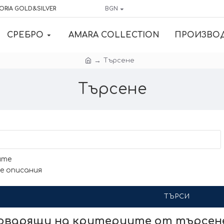
ORIA GOLD&SILVER
BGN
СРЕБРО
AMARA COLLECTION
ПРОИЗВО
Търсене
Търсене
ите
е описания
ТЪРСИ
говарящи на критериите от търсе