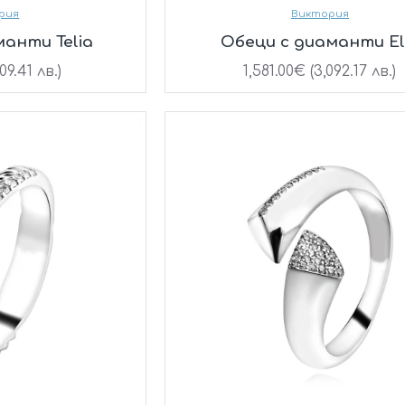
рия
Виктория
анти Telia
Oбеци с диаманти El
09.41 лв.)
1,581.00€ (3,092.17 лв.)