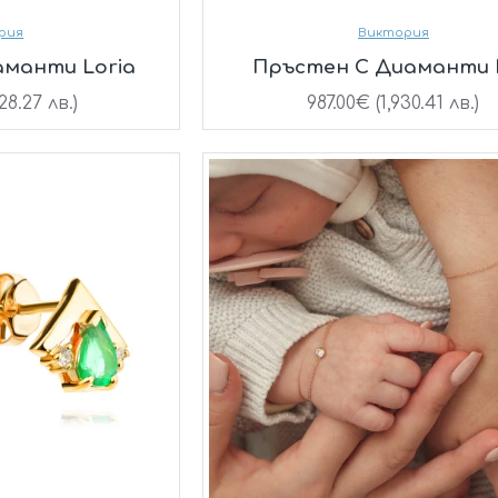
рия
Виктория
аманти Loria
Пръстен С Диаманти L
28.27 лв.)
987.00€ (1,930.41 лв.)