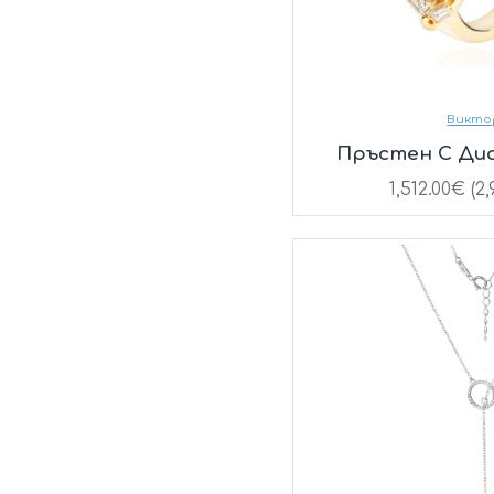
Викто
Пръстен С Ди
1,512.00€ (2,