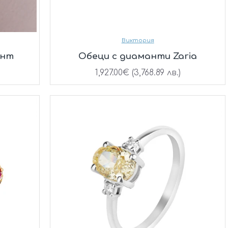
Виктория
ант
Oбеци с диаманти Zaria
1,927.00€ (3,768.89 лв.)