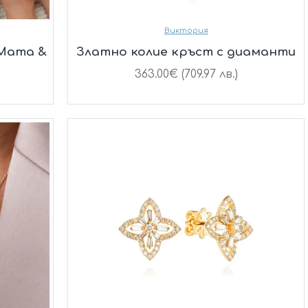
Виктория
 Mama &
Златно колие кръст с диаманти
363.00€ (709.97 лв.)