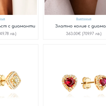
рия
Виктория
ъст с диаманти
Златно колие с диам
49.78 лв.)
363.00€ (709.97 лв.)