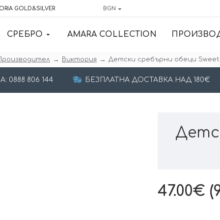
ORIA GOLD&SILVER
BGN
СРЕБРО
AMARA COLLECTION
ПРОИЗВО
Производител
Виктория
Детски сребърни обеци Sweet 
 0888 806 144
БЕЗПЛАТНА ДОСТАВКА НАД 180€
Детс
47.00€ (9