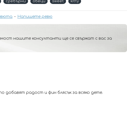
сребърни
обеци
sweet
kitty
евюта
-
Напишете ревю
мост нашите консултанти ще се свържат с вас за
о добавят радост и фин блясък за всяко дете.