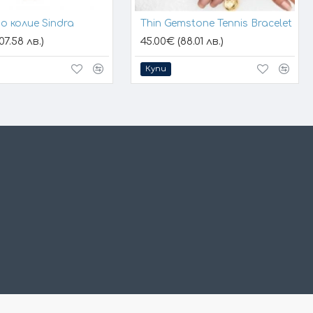
о колие Sindra
Thin Gemstone Tennis Bracelet
07.58 лв.)
45.00€ (88.01 лв.)
Купи