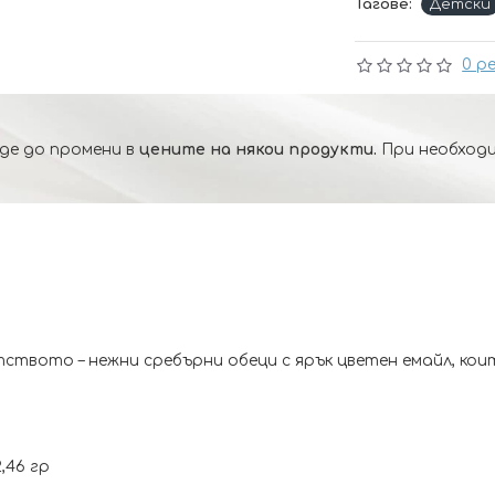
Тагове:
Детски
0 р
де до промени в
цените на някои продукти.
При необходи
твото – нежни сребърни обеци с ярък цветен емайл, коит
,46 гр