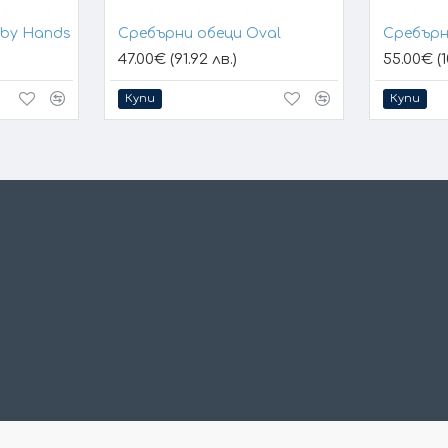
aby Hands
Сребърни обеци Oval
Сребърн
47.00€ (91.92 лв.)
55.00€ (1
Купи
Купи