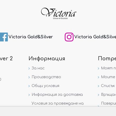
Victoria Gold&Silver
Victoria Gold&Silv
ver 2
Информация
Потр
За нас
Моят 
Производство
Моите 
0
Общи условия
Списък 
Информация за доставка
Връщан
Условия за провеждане на
Повери
игра „GIVEAWAY НА
данни
VICTORIA GOLD AND SILVER“