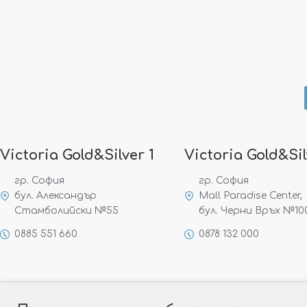
Victoria Gold&Silver 1
Victoria Gold&Sil
гр. София
гр. София
бул. Александър
Mall Paradise Center,
Стамболийски №55
бул. Черни Връх №10
0885 551 660
0878 132 000