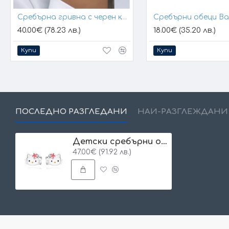
Сребърна гривна с черен конец и позлатени топчета
Сребърни обеци B
40.00€ (78.23 лв.)
18.00€ (35.20 лв.)
Купи
Купи
ПОСЛЕДНО РАЗГЛЕДАНИ
НАЙ-РАЗГЛЕЖДАНИ
Детски сребърни обеци Sweet Kitty
47.00€ (91.92 лв.)