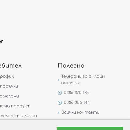
er
ебител
Полезно
профил
Телефони за онлайн
поръчки:
поръчки
0888 870 173
с желани
0888 806 144
е на продукт
Всички контакти
телност и лични
Специални предложения