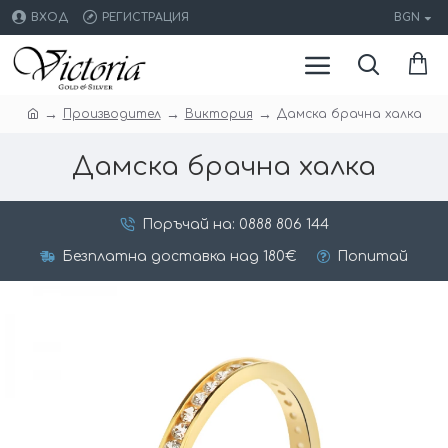
ВХОД
РЕГИСТРАЦИЯ
BGN
Производител
Виктория
Дамска брачна халка
Дамска брачна халка
Поръчай на: 0888 806 144
Безплатна доставка над 180€
Попитай