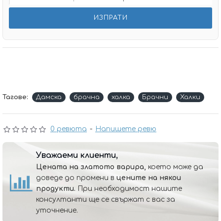
Тагове:
Дамска
брачна
халка
Брачни
Халки
0 ревюта
-
Напишете ревю
Уважаеми клиенти,
Цената на златото варира,
което може да
доведе до промени в
цените на някои
продукти.
При необходимост нашите
консултанти ще се свържат с вас за
уточнение.