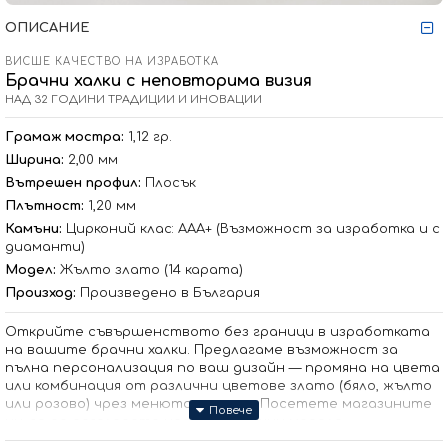
ОПИСАНИЕ
ВИСШЕ КАЧЕСТВО НА ИЗРАБОТКА
Брачни халки с неповторима визия
НАД 32 ГОДИНИ ТРАДИЦИИ И ИНОВАЦИИ
Грамаж мостра:
1,12 гр.
Ширина:
2,00 мм
Вътрешен профил:
Плосък
Плътност:
1,20 мм
Камъни:
Цирконий клас: ААА+ (Възможност за изработка и с
диаманти)
Модел:
Жълто злато (14 карата)
Произход:
Произведено в България
Открийте съвършенството без граници в изработката
на вашите брачни халки. Предлагаме възможност за
пълна персонализация по ваш дизайн — промяна на цвета
или комбинация от различни цветове злато (бяло, жълто
или розово) чрез менюто с опции. Посетете магазините
ни, за да разгледате над 500 налични модела.