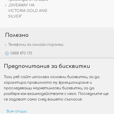
„GIVEAWAY НА
VICTORIA GOLD AND
SILVER“
Полезно
Телефони за онлайн поръчки:
0888 870 173
0888 806 144
Предпочитания за бисквитки
Всички контакти
Този уеб сайт използва основни бисквитки, за да
Специални предложения
гарантира правилното му функциониране и
Защо да изберете Victoria Gold&Silver?
проследяващи маркетингови бисквитки, за да
разбере как взаимодействате с него. Последните ще
Как да изберем годежен пръстен?
се задават само след вашето съгласие.
Виж опции