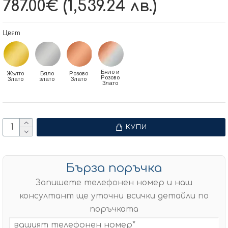
787.00€ (1,539.24 лв.)
Цвят
Бяло и
Жълто
Бяло
Розово
Розово
Злато
злато
Злато
Злато
КУПИ
Бърза поръчка
Запишете телефонен номер и наш
консултант ще уточни всички детайли по
поръчката