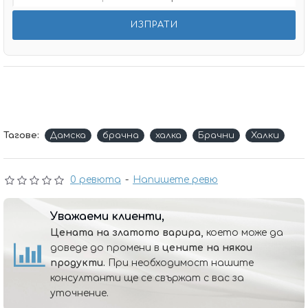
Тагове:
Дамска
брачна
халка
Брачни
Халки
0 ревюта
-
Напишете ревю
Уважаеми клиенти,
Цената на златото варира,
което може да
доведе до промени в
цените на някои
продукти.
При необходимост нашите
консултанти ще се свържат с вас за
уточнение.