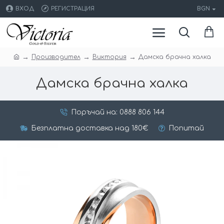
ВХОД
РЕГИСТРАЦИЯ
BGN
Производител
Виктория
Дамска брачна халка
Дамска брачна халка
Поръчай на: 0888 806 144
Безплатна доставка над 180€
Попитай