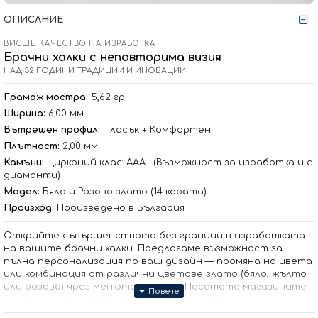
ОПИСАНИЕ
ВИСШЕ КАЧЕСТВО НА ИЗРАБОТКА
Брачни халки с неповторима визия
НАД 32 ГОДИНИ ТРАДИЦИИ И ИНОВАЦИИ
Грамаж мостра:
5,62 гр.
Ширина:
6,00 мм
Вътрешен профил:
Плосък + Комфортен
Плътност:
2,00 мм
Камъни:
Цирконий клас: ААА+ (Възможност за изработка и с
диаманти)
Модел:
Бяло и Розово злато (14 карата)
Произход:
Произведено в България
Открийте съвършенството без граници в изработката
на вашите брачни халки. Предлагаме възможност за
пълна персонализация по ваш дизайн — промяна на цвета
или комбинация от различни цветове злато (бяло, жълто
или розово) чрез менюто с опции. Посетете магазините
ни, за да разгледате над 500 налични модела.