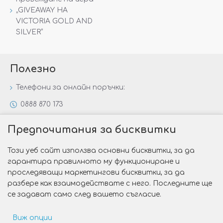
„GIVEAWAY НА
VICTORIA GOLD AND
SILVER“
Полезно
Телефони за онлайн поръчки:
0888 870 173
0888 806 144
Предпочитания за бисквитки
Всички контакти
Този уеб сайт използва основни бисквитки, за да
Специални предложения
гарантира правилното му функциониране и
Защо да изберете Victoria Gold&Silver?
проследяващи маркетингови бисквитки, за да
разбере как взаимодействате с него. Последните ще
Как да изберем годежен пръстен?
се задават само след вашето съгласие.
Виж опции