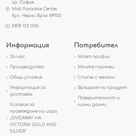
гр. София
Mall Paradise Center,
бул. Черни Връх №100
0878 132 000
Информация
Потребител
За нас
Моят профил
Производство
Моите поръчки
Общи условия
Списък с желани
Информация за
Връщане на продукт
доставка
Поверителност и
Условия за
лични данни
провеждане на игра
„GIVEAWAY НА
VICTORIA GOLD AND
SILVER“