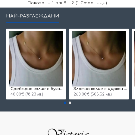
Показани 1 от 9 | 9 (1 Страници)
НАЙ-РАЗГЛЕЖДАНИ
Сребърнo колие с буква и едно камъче
Златно колие с циркон и буква по избор
40.00€ (78.23 лв.)
260.00€ (508.52 лв.)