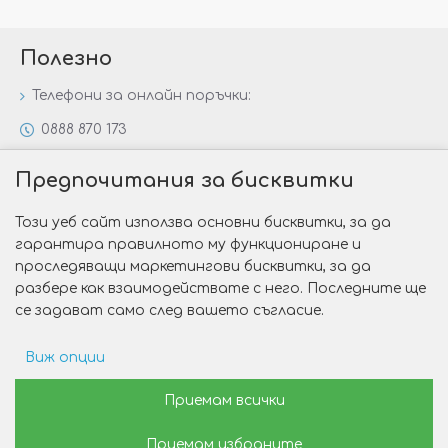
Полезно
Телефони за онлайн поръчки:
0888 870 173
0888 806 144
Предпочитания за бисквитки
Всички контакти
Този уеб сайт използва основни бисквитки, за да
Специални предложения
гарантира правилното му функциониране и
Защо да изберете Victoria Gold&Silver?
проследяващи маркетингови бисквитки, за да
разбере как взаимодействате с него. Последните ще
Как да изберем годежен пръстен?
се задават само след вашето съгласие.
Виж опции
Copyright © 2026 Victoria Gold&Silver
Рекламни предпочитания
Приемам всички
Изработка на сайт от Web R Solution®
ФИЛТРИ
Приемам избраните
Данни за потребление