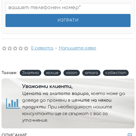
0 ревюта
-
Напишете ревю
Тагове:
Златно
колие
vision
amara
collection
Уважаеми клиенти,
Цената на златото варира,
което може да
доведе до промени в
цените на някои
продукти.
При необходимост нашите
консултанти ще се свържат с вас за
уточнение.
ОПИСАНИЕ