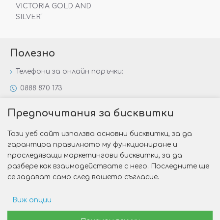
VICTORIA GOLD AND
SILVER“
Полезно
Телефони за онлайн поръчки:
0888 870 173
0888 806 144
Предпочитания за бисквитки
Всички контакти
Този уеб сайт използва основни бисквитки, за да
Специални предложения
гарантира правилното му функциониране и
Защо да изберете Victoria Gold&Silver?
проследяващи маркетингови бисквитки, за да
разбере как взаимодействате с него. Последните ще
Как да изберем годежен пръстен?
се задават само след вашето съгласие.
Виж опции
Copyright © 2026 Victoria Gold&Silver