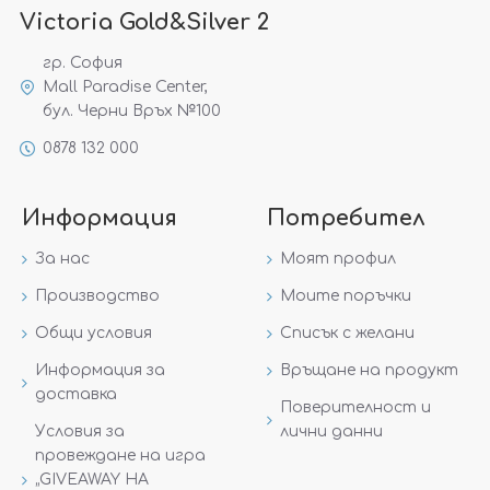
Victoria Gold&Silver 2
гр. София
Mall Paradise Center,
бул. Черни Връх №100
0878 132 000
Информация
Потребител
За нас
Моят профил
Производство
Моите поръчки
Общи условия
Списък с желани
Информация за
Връщане на продукт
доставка
Поверителност и
Условия за
лични данни
провеждане на игра
„GIVEAWAY НА