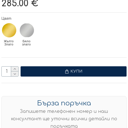
285.00 €
Цвят
Жълто
Бяло
Злато
злато
КУПИ
Бърза поръчка
Запишете телефонен номер и наш
консултант ще уточни всички детайли по
поръчката