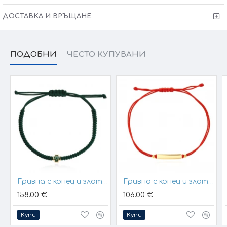
Колието може да бъде изработено и по-ваш
ДОСТАВКА И ВРЪЩАНЕ
размер (запишете в забележки към поръчката)
Сертификат за качество и произход !
Гаранция от
6 месеца + тест и преглед !
ПОДОБНИ
ЧЕСТО КУПУВАНИ
Kрайната цена и теглото може да варират тъй като
нашите продукти се изработват ръчно +/- 10% според
размера на изделието.
При онлайн поръчка, ще се свържем с вас, за да уточним
всички характеристики и изисквания за изработката.
VICTORIA GOLD&SILVER Всичко хубаво е с теб !
Гривна с конец и златен елемент кръст
Гривна с конец и златна плочка за гравиране
158.00 €
106.00 €
Купи
Купи