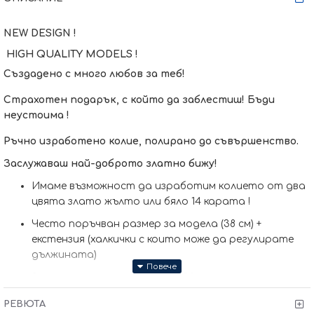
NEW DESIGN !
HIGH QUALITY MODELS !
Създадено с много любов за теб!
Страхотен подарък, с който да заблестиш! Бъди
неустоима !
Ръчно изработено колие, полирано до съвършенство.
Заслужаваш най-доброто златно бижу!
Имаме възможност да изработим кoлието от два
цвята злато жълто или бяло 14 карата !
Често поръчван размер за модела (38 см) +
екстензия (халкички с които може да регулирате
дължината)
Размер основен елемент: 18х20cм
Тегло: 1.90гр за размер 40+2см
РЕВЮТА