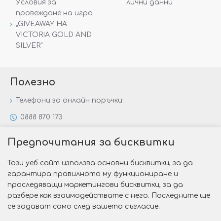
Условия за
лични данни
провеждане на игра
„GIVEAWAY НА
VICTORIA GOLD AND
SILVER“
Полезно
Телефони за онлайн поръчки:
0888 870 173
0888 806 144
Предпочитания за бисквитки
Всички контакти
Този уеб сайт използва основни бисквитки, за да
Специални предложения
гарантира правилното му функциониране и
Защо да изберете Victoria Gold&Silver?
проследяващи маркетингови бисквитки, за да
разбере как взаимодействате с него. Последните ще
Как да изберем годежен пръстен?
се задават само след вашето съгласие.