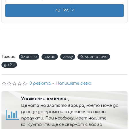
Тагове:
Златно
колие
tessy
Колиета love
до-20
0 ревюта
-
Напишете ревю
Уважаеми клиенти,
Цената на златото варира,
което може да
доведе до промени в
цените на някои
продукти.
При необходимост нашите
консултанти ще се свържат с вас за