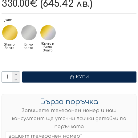
330.00€ (645.42 лв.)
Цвят
Жълто и
Жълто
Бяло
Бяло
Злато
злато
Злато
КУПИ
Бърза поръчка
Запишете телефонен номер и наш
консултант ще уточни всички детайли по
поръчката