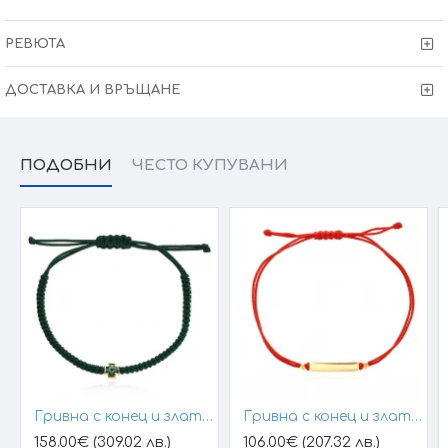
Размер основен елемент: 13x8 мм
Тегло: 2,20 гр за размер 38+2см
РЕВЮТА
Колието може да бъде изработено и по-ваш
ДОСТАВКА И ВРЪЩАНЕ
размер (запишете в забележки към поръчката)
Сертификат за качество и произход !
Гаранция от
6 месеца + тест и преглед !
ПОДОБНИ
ЧЕСТО КУПУВАНИ
Kрайната цена и теглото може да варират тъй като
нашите продукти се изработват ръчно +/- 10% според
размера на изделието.
При онлайн поръчка, ще се свържем с вас, за да уточним
всички характеристики и изисквания за изработката.
Гривна с конец и златен елемент кръст
Гривна с конец и златна плочка за гравиране
158.00€ (309.02 лв.)
106.00€ (207.32 лв.)