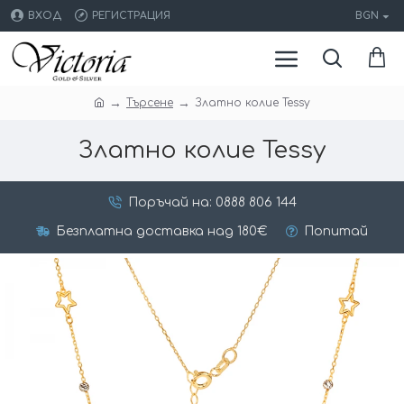
ВХОД
РЕГИСТРАЦИЯ
BGN
Търсене
Златно колие Tessy
Златно колие Tessy
Поръчай на: 0888 806 144
Безплатна доставка над 180€
Попитай