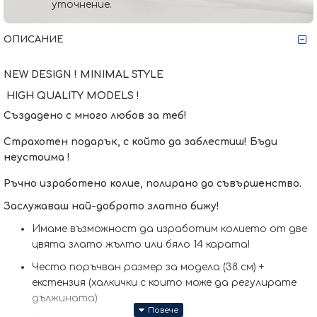
уточнение.
ОПИСАНИЕ
NEW DESIGN ! MINIMAL STYLE
HIGH QUALITY MODELS !
Създадено с много любов за теб!
Страхотен подарък, с който да заблестиш! Бъди
неустоима !
Ръчно изработено колие, полирано до съвършенство.
Заслужаваш най-доброто златно бижу!
Имаме възможност да изработим кoлието от две
цвята злато жълто или бяло 14 карата!
Често поръчван размер за модела (38 см) +
екстензия (халкички с които може да регулирате
дължината)