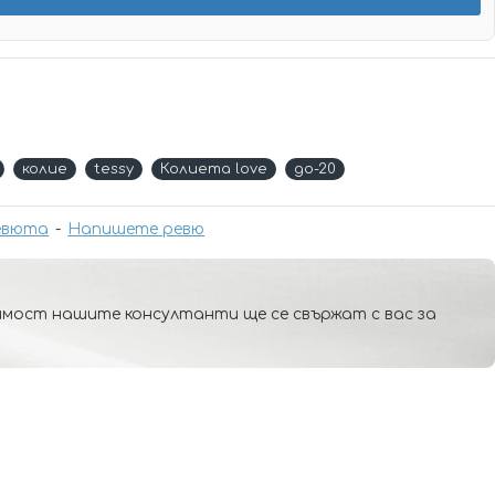
колие
tessy
Колиета love
до-20
евюта
-
Напишете ревю
мост нашите консултанти ще се свържат с вас за