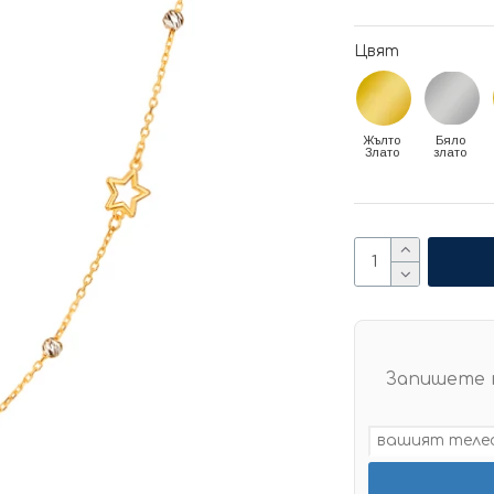
Цвят
Жълто
Бяло
Злато
злато
Запишете 