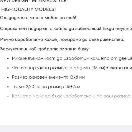
NEW DESIGN ! MINIMAL STYLE
HIGH QUALITY MODELS !
Създадено с много любов за теб!
Страхотен подарък, с който да заблестиш! Бъди неусто
Ръчно изработено колие, полирано до съвършенство.
Заслужаваш най-доброто златно бижу!
Имаме възможност да изработим кoлието от две цв
Често поръчван размер за модела (38 см) + екстензи
Размер основен елемент: 13x8 мм
Тегло: 2,20 гр за размер 38+2см
Колието може да бъде изработено и по-ваш размер 
Сертификат за качество и произход !
Гаранция от 6 
Kрайната цена и теглото може да варират тъй като наш
При онлайн поръчка, ще се свържем с вас, за да уточним 