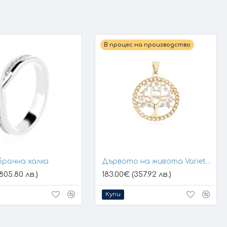
В процес на производство
брачна халка
Дървото на живота Variety 1
805.80 лв.)
183.00€ (357.92 лв.)
Купи