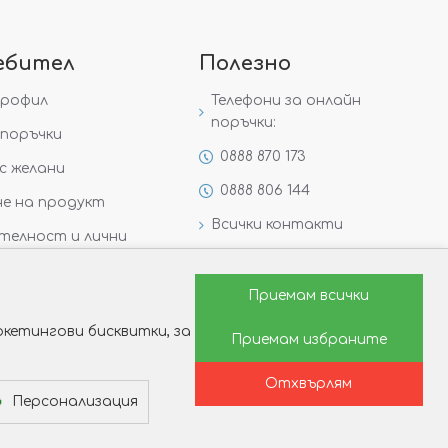
ебител
Полезно
профил
Телефони за онлайн
поръчки:
поръчки
0888 870 173
с желани
0888 806 144
е на продукт
Всички контакти
телност и лични
Специални предложения
Защо да изберете Victoria
Приемам всички
Gold&Silver?
кетингови бисквитки, за
Приемам избраните
Как да изберем годежен
пръстен?
Отхвърлям
Персонализация