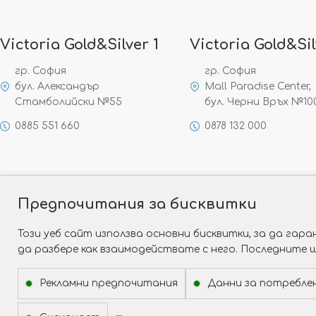
Victoria Gold&Silver 1
Victoria Gold&Sil
гр. София
гр. София
бул. Александър
Mall Paradise Center,
Стамболийски №55
бул. Черни Връх №10
0885 551 660
0878 132 000
Предпочитания за бисквитки
Този уеб сайт използва основни бисквитки, за да га
да разбере как взаимодействате с него. Последните 
Рекламни предпочитания
Данни за потребле