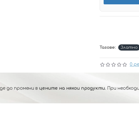
Тагове:
Златно
0 р
де до промени в
цените на някои продукти.
При необходи