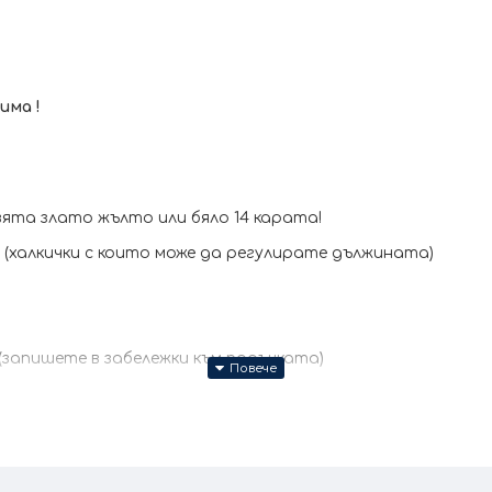
има !
ята злато жълто или бяло 14 карата!
я (халкички с които може да регулирате дължината)
(запишете в забележки към поръчката)
месеца + тест и преглед !
ите продукти се изработват ръчно +/- 10% според разм
всички характеристики и изисквания за изработката.