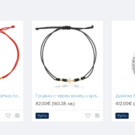
Гривна с конец и златна плочка за гравиране
Гривна с черен конец и кръстче
Дамска 
82.00€ (160.38 лв.)
412.00€ (
Купи
Купи