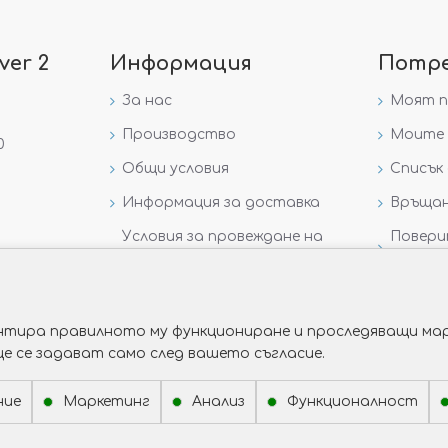
ver 2
Информация
Потр
За нас
Моят 
Производство
Моите 
0
Общи условия
Списък 
Информация за доставка
Връщан
Условия за провеждане на
Повери
игра „GIVEAWAY НА
данни
VICTORIA GOLD AND SILVER“
рантира правилното му функциониране и проследяващи мар
ще се задават само след вашето съгласие.
ние
Маркетинг
Анализ
Функционалност