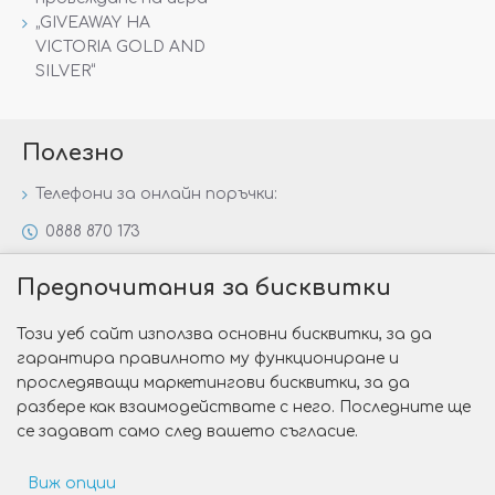
„GIVEAWAY НА
VICTORIA GOLD AND
SILVER“
Полезно
Телефони за онлайн поръчки:
0888 870 173
0888 806 144
Предпочитания за бисквитки
Всички контакти
Този уеб сайт използва основни бисквитки, за да
Специални предложения
гарантира правилното му функциониране и
Защо да изберете Victoria Gold&Silver?
проследяващи маркетингови бисквитки, за да
разбере как взаимодействате с него. Последните ще
Как да изберем годежен пръстен?
се задават само след вашето съгласие.
Виж опции