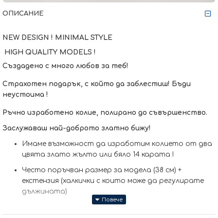
ОПИСАНИЕ
NEW DESIGN ! MINIMAL STYLE
HIGH QUALITY MODELS !
Създадено с много любов за теб!
Страхотен подарък, с който да заблестиш! Бъди
неустоима !
Ръчно изработено колие, полирано до съвършенство.
Заслужаваш най-доброто златно бижу!
Имаме възможност да изработим кoлието от два
цвята злато жълто или бяло 14 карата !
Често поръчван размер за модела (38 см) +
екстензия (халкички с които може да регулирате
дължината)
Размер основен елемент: 13x8 мм