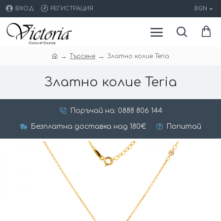
ВХОД
РЕГИСТРАЦИЯ
BGN
Търсене
Златно колие Teria
Златно колие Teria
Поръчай на: 0888 806 144
Безплатна доставка над 180€
Попитай