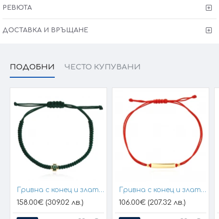
Естествени перли
РЕВЮТА
Тегло: 2,83 гр за размер 40+2см
ДОСТАВКА И ВРЪЩАНЕ
Колието може да бъде изработено и по-ваш
размер (запишете в забележки към поръчката)
Сертификат за качество и произход !
Гаранция от
ПОДОБНИ
ЧЕСТО КУПУВАНИ
6 месеца + тест и преглед !
Kрайната цена и теглото може да варират тъй като
нашите продукти се изработват ръчно +/- 10% според
размера на изделието.
При онлайн поръчка, ще се свържем с вас, за да уточним
всички характеристики и изисквания за изработката.
Гривна с конец и златен елемент кръст
Гривна с конец и златна плочка за гравиране
158.00€ (309.02 лв.)
106.00€ (207.32 лв.)