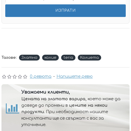
Тагове:
Златно
колие
teria
Колиета
0 ревюта
-
Напишете ревю
Уважаеми клиенти,
Цената на златото варира,
което може да
доведе до промени в
цените на някои
продукти.
При необходимост нашите
консултанти ще се свържат с вас за
уточнение.