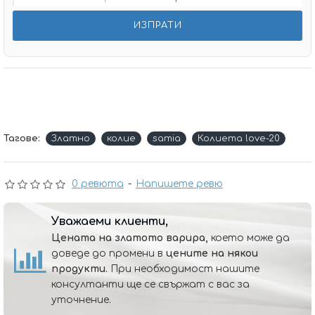
Тагове:
Златно
колие
samia
Колиета love-20
0 ревюта
-
Напишете ревю
Уважаеми клиенти,
Цената на златото варира,
което може да
доведе до промени в
цените на някои
продукти.
При необходимост нашите
консултанти ще се свържат с вас за
уточнение.