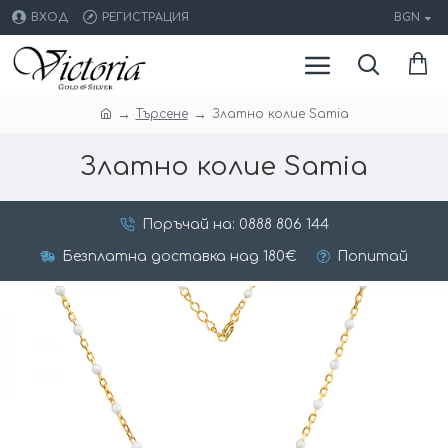
ВХОД
РЕГИСТРАЦИЯ
BGN
Търсене
Златно колие Samia
Златно колие Samia
Поръчай на: 0888 806 144
Безплатна доставка над 180€
Попитай