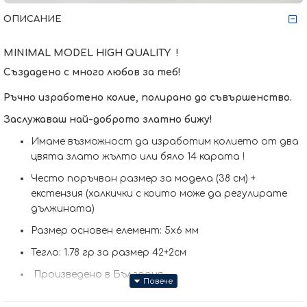
ОПИСАНИЕ
MINIMAL MODEL
HIGH QUALITY !
Създадено с много любов за теб!
Ръчно изработено колие, полирано до съвършенство.
Заслужаваш най-доброто златно бижу!
Имаме възможност да изработим кoлието от два
цвята злато жълто или бяло 14 карата !
Често поръчван размер за модела (38 см) +
екстензия (халкички с които може да регулирате
дължината)
Размер основен елемент: 5x6 мм
Тегло: 1.78 гр за размер 42+2см
Произведено в България
Колието може да бъде изработено и по-ваш