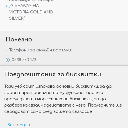
„GIVEAWAY НА
VICTORIA GOLD AND
SILVER“
Полезно
Телефони за онлайн поръчки:
0888 870 173
0888 806 144
Предпочитания за бисквитки
Всички контакти
Този уеб сайт използва основни бисквитки, за да
Специални предложения
гарантира правилното му функциониране и
Защо да изберете Victoria Gold&Silver?
проследяващи маркетингови бисквитки, за да
разбере как взаимодействате с него. Последните ще
Как да изберем годежен пръстен?
се задават само след вашето съгласие.
Виж опции