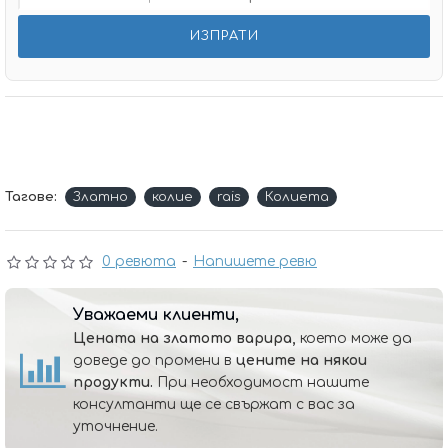
Тагове:
Златно
колие
rais
Колиета
0 ревюта
-
Напишете ревю
Уважаеми клиенти,
Цената на златото варира,
което може да
доведе до промени в
цените на някои
продукти.
При необходимост нашите
консултанти ще се свържат с вас за
уточнение.