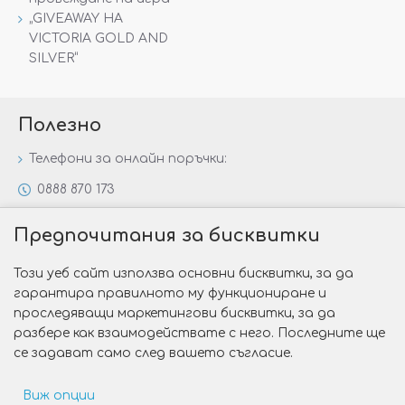
„GIVEAWAY НА
VICTORIA GOLD AND
SILVER“
Полезно
Телефони за онлайн поръчки:
0888 870 173
0888 806 144
Предпочитания за бисквитки
Всички контакти
Този уеб сайт използва основни бисквитки, за да
Специални предложения
гарантира правилното му функциониране и
Защо да изберете Victoria Gold&Silver?
проследяващи маркетингови бисквитки, за да
разбере как взаимодействате с него. Последните ще
Как да изберем годежен пръстен?
се задават само след вашето съгласие.
Виж опции