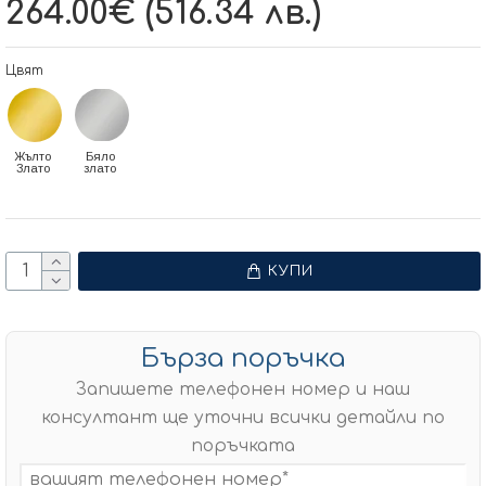
264.00€ (516.34 лв.)
Цвят
Жълто
Бяло
Злато
злато
КУПИ
Бърза поръчка
Запишете телефонен номер и наш
консултант ще уточни всички детайли по
поръчката