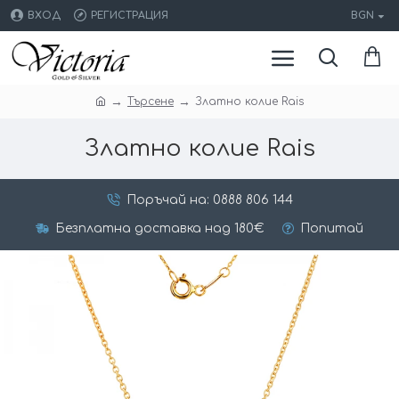
ВХОД
РЕГИСТРАЦИЯ
BGN
Търсене
Златно колие Rais
Златно колие Rais
Поръчай на: 0888 806 144
Безплатна доставка над 180€
Попитай