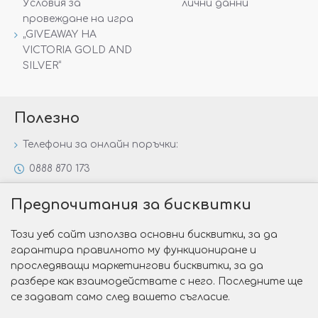
Условия за
лични данни
провеждане на игра
„GIVEAWAY НА
VICTORIA GOLD AND
SILVER“
Полезно
Телефони за онлайн поръчки:
0888 870 173
0888 806 144
Предпочитания за бисквитки
Всички контакти
Този уеб сайт използва основни бисквитки, за да
Специални предложения
гарантира правилното му функциониране и
Защо да изберете Victoria Gold&Silver?
проследяващи маркетингови бисквитки, за да
разбере как взаимодействате с него. Последните ще
Как да изберем годежен пръстен?
се задават само след вашето съгласие.