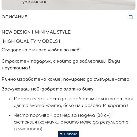
уточнение.
ОПИСАНИЕ
NEW DESIGN ! MINIMAL STYLE
HIGH QUALITY MODELS !
Създадено с много любов за теб!
Страхотен подарък, с който да заблестиш! Бъди
неустоима !
Ръчно изработено колие, полирано до съвършенство.
Заслужаваш най-доброто златно бижу!
Имаме възможност да изработим кoлието от три
цвята злато жълто, бяло или розово 14 карата !
Често поръчван размер за модела (38 см) +
екстензия (халкички с които може да регулирате
дължината)