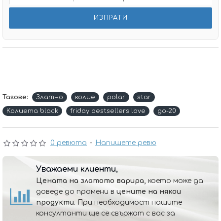
Тагове:
Златно
колие
polar
star
Колиета black
friday bestsellers love
до-20
0 ревюта
-
Напишете ревю
Уважаеми клиенти,
Цената на златото варира,
което може да
доведе до промени в
цените на някои
продукти.
При необходимост нашите
консултанти ще се свържат с вас за