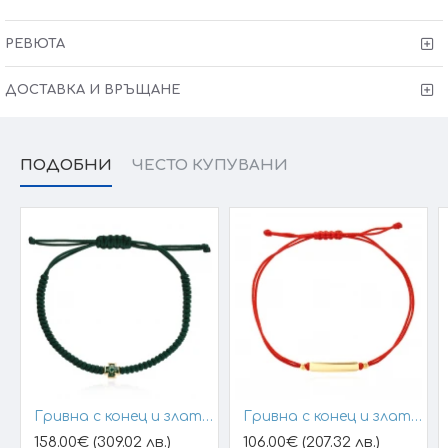
Размер основен елемент: 8x6 мм
Тегло: 1,49гр за размер 38+2см
РЕВЮТА
Колието може да бъде изработено и по-ваш
ДОСТАВКА И ВРЪЩАНЕ
размер (запишете в забележки към поръчката)
Сертификат за качество и произход !
Гаранция от
6 месеца + тест и преглед !
ПОДОБНИ
ЧЕСТО КУПУВАНИ
Kрайната цена и теглото може да варират тъй като
нашите продукти се изработват ръчно +/- 10% според
размера на изделието.
При онлайн поръчка, ще се свържем с вас, за да уточним
всички характеристики и изисквания за изработката.
Гривна с конец и златен елемент кръст
Гривна с конец и златна плочка за гравиране
158.00€ (309.02 лв.)
106.00€ (207.32 лв.)