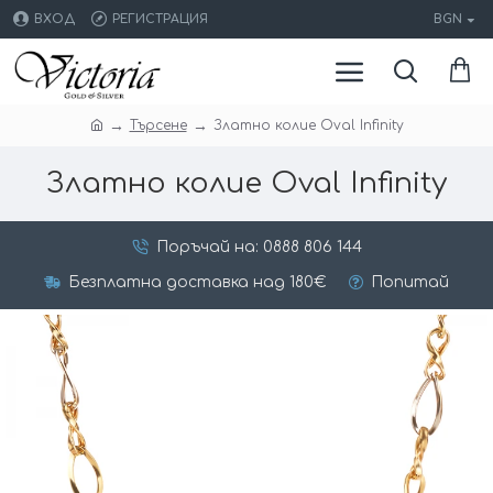
ВХОД
РЕГИСТРАЦИЯ
BGN
Търсене
Златно колие Oval Infinity
Златно колие Oval Infinity
Поръчай на: 0888 806 144
Безплатна доставка над 180€
Попитай