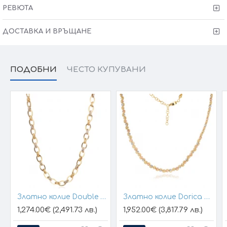
Възможност за комплект:
Моделът има възможност да се
РЕВЮТА
комбинира с луксозна гривна от същата серия.
ДОСТАВКА И ВРЪЩАНЕ
Произведено в България.
Сертификат
за качество и произход, 6 месеца
гаранция
+
включена опция за
преглед и тест
преди плащане.
ПОДОБНИ
ЧЕСТО КУПУВАНИ
Victoria Gold - защото всичко хубаво е с теб!
* Тъй като нашите продукти се изработват изцяло ръчно, крайната
цена и теглото могат да варират (+/- 10% в зависимост от размера
на изделието). При онлайн поръчка наш консултант ще се свърже с
Вас, за да уточните всички индивидуални детайли и изисквания за
изработката.
Златно колие Double Line
Златно колие Dorica Belora
1,274.00€ (2,491.73 лв.)
1,952.00€ (3,817.79 лв.)