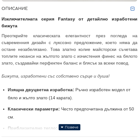
ОПИСАНИЕ
Изключителната серия Fantasy от детайлно изработени
бижута
Преоткрийте класическата елегантност през погледа на
съвременния дизайн с луксозно предложение, което няма да
остане незабелязано. Това златно колие майсторски съчетава
топлите нюанси на жълтото злато с изчистения финес на бялото
злато, създавайки перфектен баланс и блясък за всеки повод.
Бижута, изработени със собствено сърце и душа!
Изящна двуцветна изработка:
Ръчно изработен модел от
бяло и жълто злато (14 карата).
Класически параметри:
Често предпочитана дължина от 50
см.
Приблизително тегло:
5,10 гр.