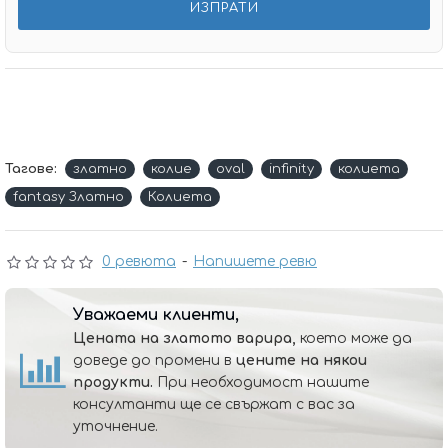
Тагове:
златно
колие
oval
infinity
колиета
fantasy Златно
Колиета
0 ревюта
-
Напишете ревю
Уважаеми клиенти,
Цената на златото варира,
което може да
доведе до промени в
цените на някои
продукти.
При необходимост нашите
консултанти ще се свържат с вас за
уточнение.