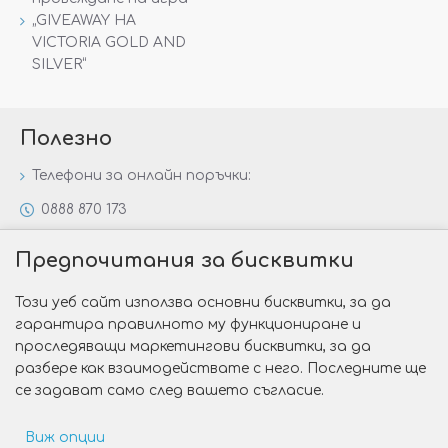
„GIVEAWAY НА
VICTORIA GOLD AND
SILVER“
Полезно
Телефони за онлайн поръчки:
0888 870 173
0888 806 144
Предпочитания за бисквитки
Всички контакти
Този уеб сайт използва основни бисквитки, за да
Специални предложения
гарантира правилното му функциониране и
Защо да изберете Victoria Gold&Silver?
проследяващи маркетингови бисквитки, за да
разбере как взаимодействате с него. Последните ще
Как да изберем годежен пръстен?
се задават само след вашето съгласие.
Виж опции