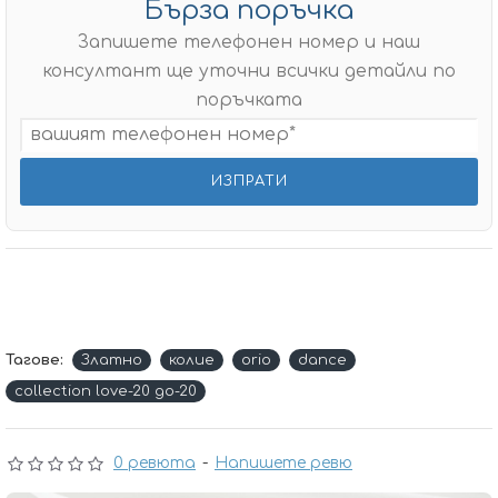
Бърза поръчка
Запишете телефонен номер и наш
консултант ще уточни всички детайли по
поръчката
Тагове:
Златно
колие
orio
dance
collection love-20 до-20
0 ревюта
-
Напишете ревю