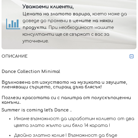
Уважаеми клиенти,
Цената на златото варира,
което може да
доведе до промени в
цените на някои
продукти.
При необходимост нашите
консултанти ще се свържат с вас за
уточнение.
ОПИСАНИЕ
Dance Collection Minimal
Вдъхновена от изкуството на музиката и звуците,
пленяващи сърцето, спиращ дъха блясък!
Поглези красотата си с палитра от полускъпоценни
камъни..
Summer is coming let's Dance ..
Имаме възможност да изработим кoлието от два
цвята злато жълто или бяло 14 карата !
Двойно златно колие ! Възможност да бъде