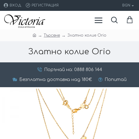
ВХОД
РЕГИСТРАЦИЯ
BGN
Търсене
Златно колие Orio
Златно колие Orio
Поръчай на: 0888 806 144
Безплатна доставка над 180€
Попитай