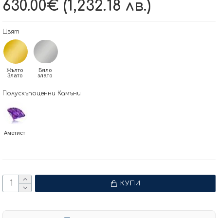
630.00€ (1,232.18 лв.)
Цвят
Жълто
Бяло
Злато
злато
Полускъпоценни Камъни
Аметист
КУПИ