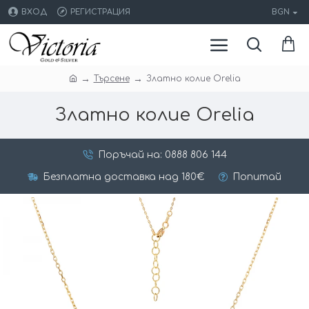
ВХОД
РЕГИСТРАЦИЯ
BGN
Търсене
Златно колие Оrelia
Златно колие Оrelia
Поръчай на: 0888 806 144
Безплатна доставка над 180€
Попитай