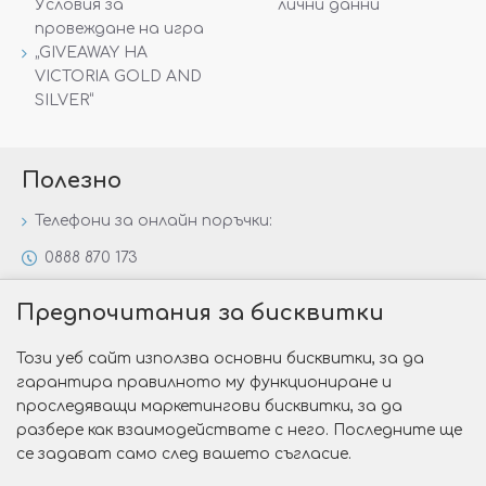
Условия за
лични данни
провеждане на игра
„GIVEAWAY НА
VICTORIA GOLD AND
SILVER“
Полезно
Телефони за онлайн поръчки:
0888 870 173
0888 806 144
Предпочитания за бисквитки
Всички контакти
Този уеб сайт използва основни бисквитки, за да
Специални предложения
гарантира правилното му функциониране и
Защо да изберете Victoria Gold&Silver?
проследяващи маркетингови бисквитки, за да
разбере как взаимодействате с него. Последните ще
Как да изберем годежен пръстен?
се задават само след вашето съгласие.