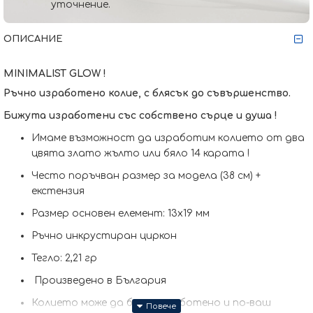
уточнение.
ОПИСАНИЕ
MINIMALIST GLOW !
Ръчно изработено колие, с блясък до съвършенство.
Бижута изработени със собствено сърце и душа !
Имаме възможност да изработим кoлието от два
цвята злато жълто или бяло 14 карата !
Често поръчван размер за модела (38 см) +
екстензия
Размер основен елемент: 13х19 мм
Ръчно инкрустиран циркон
Тегло: 2,21 гр
Произведено в България
Колието може да бъде изработено и по-ваш