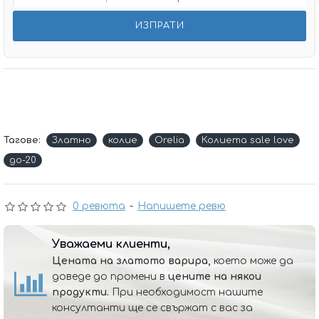
Тагове:
Златно
колие
Оrelia
Колиета sale love
до-20
0 ревюта
-
Напишете ревю
Уважаеми клиенти,
Цената на златото варира,
което може да
доведе до промени в
цените на някои
продукти.
При необходимост нашите
консултанти ще се свържат с вас за