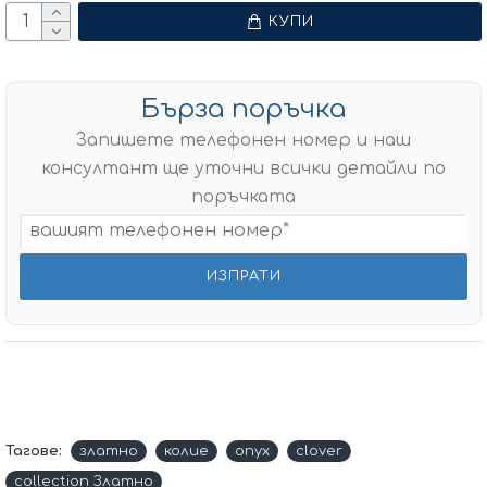
КУПИ
Бърза поръчка
Запишете телефонен номер и наш
консултант ще уточни всички детайли по
поръчката
Тагове:
златно
колие
onyx
clover
collection Златно