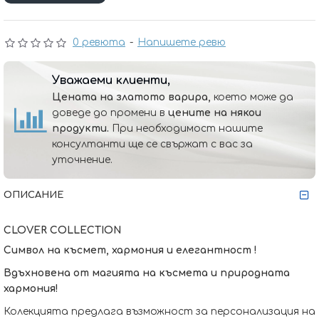
0 ревюта
-
Напишете ревю
Уважаеми клиенти,
Цената на златото варира,
което може да
доведе до промени в
цените на някои
продукти.
При необходимост нашите
консултанти ще се свържат с вас за
уточнение.
ОПИСАНИЕ
CLOVER COLLECTION
Символ на късмет, хармония и елегантност !
Вдъхновена от магията на късмета и природната
хармония!
Колекцията предлага възможност за персонализация на