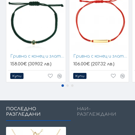
Гривна с конец и златен елемент кръст
Гривна с конец и златна плочка за гравиране
158.00€ (309.02 лв.)
106.00€ (207.32 лв.)
Купи
Купи
ПОСЛЕДНО
НАЙ-
РАЗГЛЕДАНИ
РАЗГЛЕЖДАНИ