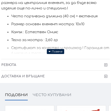
размера на централния елемент, за да бъде всяко
изделие още по-лично и специално.!
Често поръчвана дължина (40 см) + екстензия
Размер основен елемент мостра: 10х10
Камък : Естествен Оникс
Тегло за мостра : 2,60 гр
Сертификат за качество и произход !
Гаранция от
6 месеца + тест и преглед !
Kрайната цена и теглото може да варират тъй като
РЕВЮТА
нашите продукти се изработват ръчно +/- 10% според
размера на изделието.
ДОСТАВКА И ВРЪЩАНЕ
При онлайн поръчка, ще се свържем с вас, за да уточним
всички характеристики и изисквания за изработката.
ПОДОБНИ
ЧЕСТО КУПУВАНИ