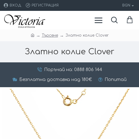
ВХОД
РЕГИСТРАЦИЯ
BGN
Търсене
Златно колие Clover
Златно колие Clover
Поръчай на: 0888 806 144
Безплатна доставка над 180€
Попитай