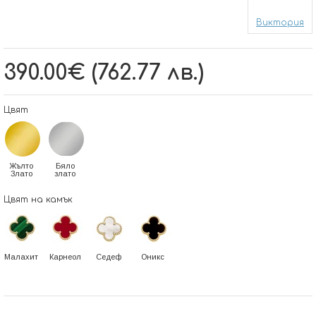
Виктория
390.00€ (762.77 лв.)
Цвят
Жълто
Бяло
Злато
злато
Цвят на камък
Малахит
Карнеол
Седеф
Оникс