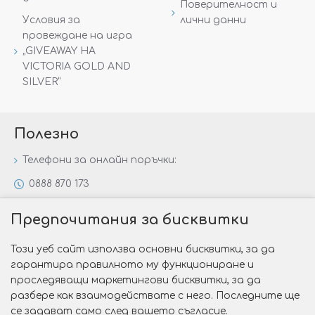
Поверителност и
Условия за
лични данни
провеждане на игра
„GIVEAWAY НА
VICTORIA GOLD AND
SILVER“
Полезно
Телефони за онлайн поръчки:
0888 870 173
0888 806 144
Предпочитания за бисквитки
Всички контакти
Този уеб сайт използва основни бисквитки, за да
Специални предложения
гарантира правилното му функциониране и
Защо да изберете Victoria Gold&Silver?
проследяващи маркетингови бисквитки, за да
разбере как взаимодействате с него. Последните ще
Как да изберем годежен пръстен?
се задават само след вашето съгласие.