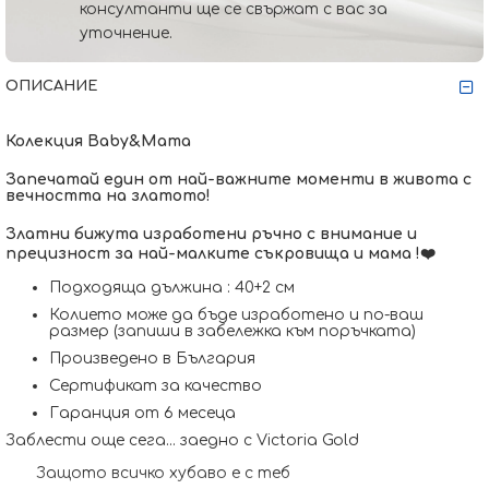
консултанти ще се свържат с вас за
уточнение.
ОПИСАНИЕ
Колекция Baby&Mama
Запечатай един от най-важните моменти в живота с
вечността на златото!
Златни бижута изработени ръчно с внимание и
прецизност за най-малките съкровища и мама !
❤️
Подходяща дължина : 40+2 см
Колието може да бъде изработено и по-ваш
размер (запиши в забележка към поръчката)
Произведено в България
Сертификат за качество
Гаранция от 6 месеца
Заблести още сега... заедно с Victoria Gold
Защото всичко хубаво е с теб