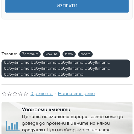
Тагове:
Златно
колие
new
born
baby&mama baby&mama baby&mama baby&mama
baby&mama baby&mama baby&mama baby&mama
baby&mama baby&mama baby&mama
0 ревюта
-
Напишете ревю
Уважаеми клиенти,
Цената на златото варира,
което може да
доведе до промени в
цените на някои
продукти.
При необходимост нашите