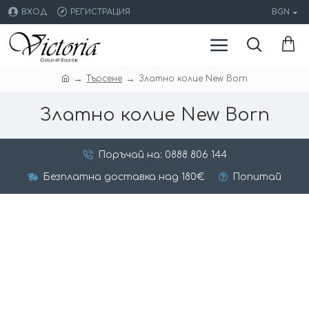
ВХОД
РЕГИСТРАЦИЯ
BGN
Търсене
Златно колие New Born
Златно колие New Born
Поръчай на: 0888 806 144
Безплатна доставка над 180€
Попитай