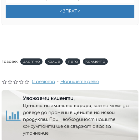
Тагове:
Златно
колие
nera
Колиета
0 ревюта
-
Напишете ревю
Уважаеми клиенти,
Цената на златото варира,
което може да
доведе до промени в
цените на някои
продукти.
При необходимост нашите
консултанти ще се свържат с вас за
уточнение.