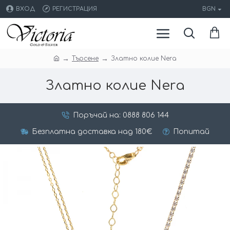
ВХОД
РЕГИСТРАЦИЯ
BGN
Търсене
Златно колие Nera
Златно колие Nera
Поръчай на: 0888 806 144
Безплатна доставка над 180€
Попитай