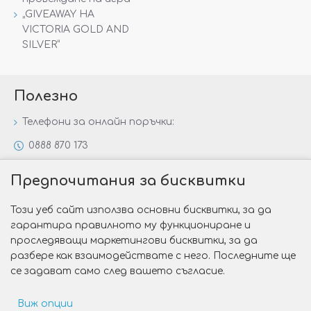
„GIVEAWAY НА
VICTORIA GOLD AND
SILVER“
Полезно
Телефони за онлайн поръчки:
0888 870 173
0888 806 144
Предпочитания за бисквитки
Всички контакти
Този уеб сайт използва основни бисквитки, за да
Специални предложения
гарантира правилното му функциониране и
Защо да изберете Victoria Gold&Silver?
проследяващи маркетингови бисквитки, за да
разбере как взаимодействате с него. Последните ще
Как да изберем годежен пръстен?
се задават само след вашето съгласие.
Виж опции