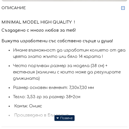
ОПИСАНИЕ
MINIMAL MODEL
HIGH QUALITY !
Създадено с много любов за теб!
Бижута изработени със собствено сърце и душа!
Имаме възможност да изработим кoлието от два
цвята злато жълто или бяло 14 карата !
Често поръчван размер за модела (38 см) +
екстензия (халкички с които може да регулирате
дължината)
Размер основен елемент: 7,30x7,30 мм
Тегло: 3,53 гр за размер 38+2см
Камък: Оникс
Произведено в България
Колието може да бъде изработено и по-ваш