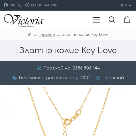
ВХОД
РЕГИСТРАЦИЯ
BGN
Търсене
Златно колие Key Love
Златно колие Key Love
Поръчай на: 0888 806 144
Безплатна доставка над 180€
Попитай