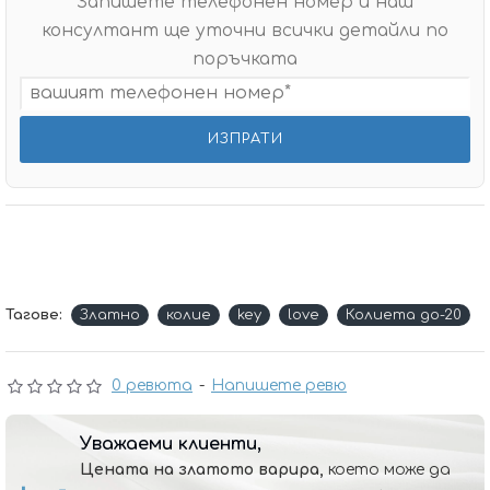
Запишете телефонен номер и наш
консултант ще уточни всички детайли по
поръчката
Тагове:
Златно
колие
key
love
Колиета до-20
0 ревюта
-
Напишете ревю
Уважаеми клиенти,
Цената на златото варира,
което може да