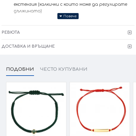
екстензия (халкички с които може да регулирате
дължината)
Размер основен елемент: 13x8 мм
Тегло: 2,11 гр за размер 38+2см
РЕВЮТА
Колието може да бъде изработено и по-ваш
ДОСТАВКА И ВРЪЩАНЕ
размер (запишете в забележки към поръчката)
Сертификат за качество и произход !
Гаранция от
6 месеца + тест и преглед !
ПОДОБНИ
ЧЕСТО КУПУВАНИ
Kрайната цена и теглото може да варират тъй като
нашите продукти се изработват ръчно +/- 10% според
размера на изделието.
При онлайн поръчка, ще се свържем с вас, за да уточним
всички характеристики и изисквания за изработката.