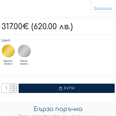
Виктория
317.00€ (620.00 лв.)
Цвят
Жълто
Бяло
Злато
злато
КУПИ
Бърза поръчка