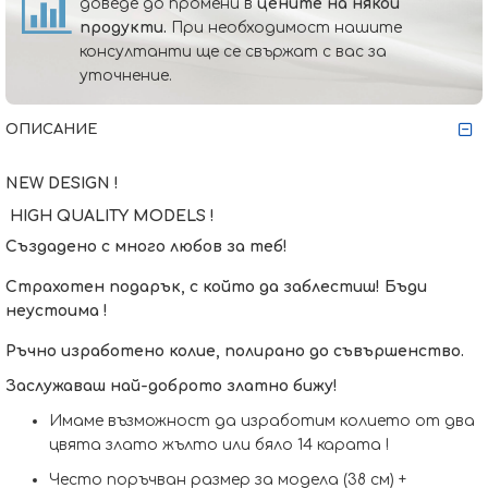
доведе до промени в
цените на някои
продукти.
При необходимост нашите
консултанти ще се свържат с вас за
уточнение.
ОПИСАНИЕ
NEW DESIGN !
HIGH QUALITY MODELS !
Създадено с много любов за теб!
Страхотен подарък, с който да заблестиш! Бъди
неустоима !
Ръчно изработено колие, полирано до съвършенство.
Заслужаваш най-доброто златно бижу!
Имаме възможност да изработим кoлието от два
цвята злато жълто или бяло 14 карата !
Често поръчван размер за модела (38 см) +