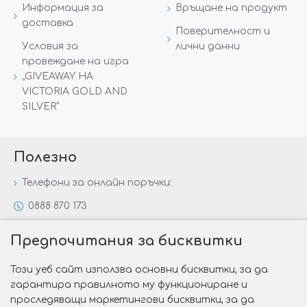
Информация за
Връщане на продукт
доставка
Поверителност и
Условия за
лични данни
провеждане на игра
„GIVEAWAY НА
VICTORIA GOLD AND
SILVER“
Полезно
Телефони за онлайн поръчки:
0888 870 173
0888 806 144
Предпочитания за бисквитки
Всички контакти
Този уеб сайт използва основни бисквитки, за да
Специални предложения
гарантира правилното му функциониране и
Защо да изберете Victoria Gold&Silver?
проследяващи маркетингови бисквитки, за да