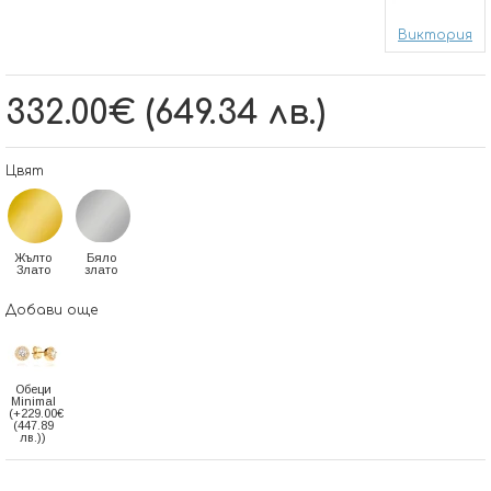
Виктория
332.00€ (649.34 лв.)
Цвят
Жълто
Бяло
Злато
злато
Добави още
Обеци
Minimal
(+229.00€
(447.89
лв.))