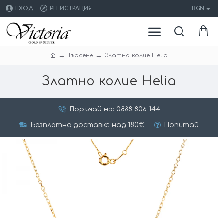
ВХОД
РЕГИСТРАЦИЯ
BGN
Търсене
Златно колие Helia
Златно колие Helia
Поръчай на: 0888 806 144
Безплатна доставка над 180€
Попитай