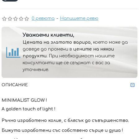
0 ревюта
-
Напишете ревю
Уважаеми клиенти,
Цената на златото варира,
което може да
доведе до промени в
цените на някои
продукти.
При необходимост нашите
консултанти ще се свържат с вас за
уточнение.
ОПИСАНИЕ
MINIMALIST GLOW !
A golden touch of light !
Ръчно изработено колие, с блясък до съвършенство.
Бижута изработени със собствено сърце и душа !