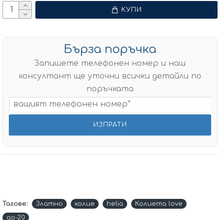
КУПИ
Бърза поръчка
Запишете телефонен номер и наш
консултант ще уточни всички детайли по
поръчката
Тагове:
Златно
колие
helia
Колиета love
до-20