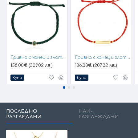
Гривна с конец и златен елемент кръст
Гривна с конец и златна плочка за гравиране
158.00€ (309.02 лв.)
106.00€ (207.32 лв.)
Купи
Купи
ПОСЛЕДНО
НАЙ-
РАЗГЛЕДАНИ
РАЗГЛЕЖДАНИ