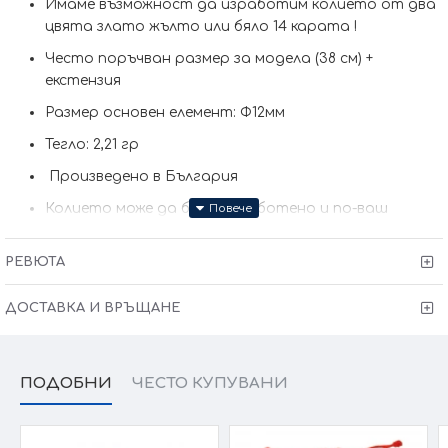
Имаме възможност да изработим кoлието от два
цвята злато жълто или бяло 14 карата !
Често поръчван размер за модела (38 см) +
екстензия
Размер основен елемент: Ф12мм
Тегло: 2,21 гр
Произведено в България
Колието може да бъде изработено и по-ваш
размер (запишете в забележки към поръчката)
РЕВЮТА
Сертификат за качество и произход !
Гаранция от
6 месеца + тест и преглед !
ДОСТАВКА И ВРЪЩАНЕ
Kрайната цена и теглото може да варират тъй като
нашите продукти се изработват ръчно +/- 10% според
размера на изделието.
ПОДОБНИ
ЧЕСТО КУПУВАНИ
При онлайн поръчка, ще се свържем с вас, за да уточним
всички характеристики и изисквания за изработката.