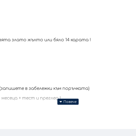
ята злато жълто или бяло 14 карата !
(запишете в забележки към поръчката)
месеца + тест и преглед !
ите продукти се изработват ръчно +/- 10% според разм
всички характеристики и изисквания за изработката.