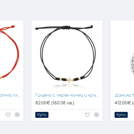
Гривна с конец и златна плочка за гравиране
Гривна с черен конец и кръстче
Дамска 
82.00€ (160.38 лв.)
412.00€ (
Купи
Купи