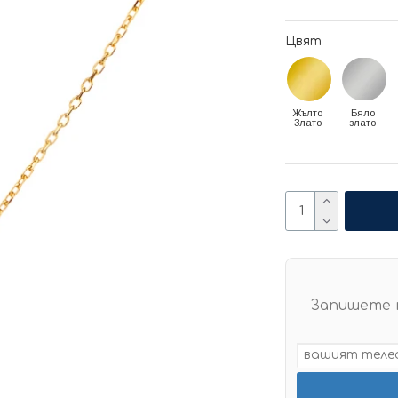
Цвят
Жълто
Бяло
Злато
злато
Запишете 