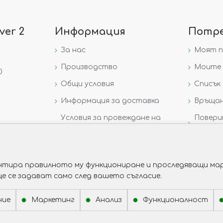
ver 2
Информация
Потр
За нас
Моят 
Производство
Моите 
0
Общи условия
Списък 
Информация за доставка
Връщан
Условия за провеждане на
Повери
игра „GIVEAWAY НА
данни
VICTORIA GOLD AND SILVER“
рантира правилното му функциониране и проследяващи мар
ще се задават само след вашето съгласие.
ние
Маркетинг
Анализ
Функционалност