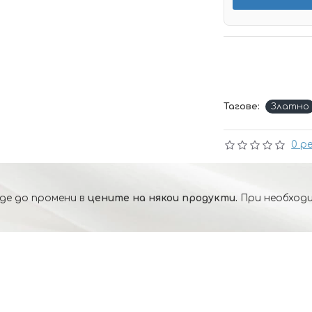
Тагове:
Златно
0 р
де до промени в
цените на някои продукти.
При необходи