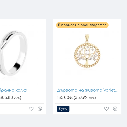
В процес на производство
брачна халка
Дървото на живота Variety 1
805.80 лв.)
183.00€ (357.92 лв.)
Купи