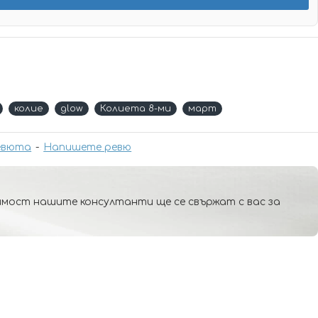
колие
glow
Колиета 8-ми
март
евюта
-
Напишете ревю
мост нашите консултанти ще се свържат с вас за