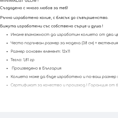
MINIMALIST GLOW !
Създадено с много любов за теб!
Ръчно изработено колие, с блясък до съвършенство.
Бижута изработени със собствено сърце и душа !
Имаме възможност да изработим кoлието от два цв
Често поръчван размер за модела (38 см) + екстензия
Размер основен елемент: 12х11
Тегло: 1,81 гр
Произведено в България
Колието може да бъде изработено и по-ваш размер 
Сертификат за качество и произход !
Гаранция от 6 
Kрайната цена и теглото може да варират тъй като наш
При онлайн поръчка, ще се свържем с вас, за да уточним 