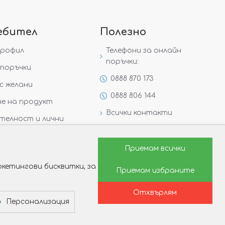
ебител
Полезно
профил
Телефони за онлайн
поръчки:
поръчки
0888 870 173
с желани
0888 806 144
е на продукт
Всички контакти
телност и лични
Специални предложения
Защо да изберете Victoria
Приемам всички
Gold&Silver?
кетингови бисквитки, за
Приемам избраните
Как да изберем годежен
пръстен?
Отхвърлям
Персонализация