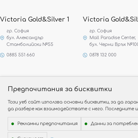
Victoria Gold&Silver 1
Victoria Gold&Sil
гр. София
гр. София
бул. Александър
Mall Paradise Center,
Стамболийски №55
бул. Черни Връх №10
0885 551 660
0878 132 000
Предпочитания за бисквитки
Този уеб сайт използва основни бисквитки, за да га
да разбере как взаимодействате с него. Последните 
Рекламни предпочитания
Данни за потребле