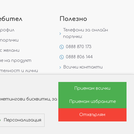
ебител
Полезно
профил
Телефони за онлайн
поръчки:
поръчки
0888 870 173
с желани
0888 806 144
е на продукт
Всички контакти
телност и лични
Специални предложения
Защо да изберете Victoria
Приемам всички
Gold&Silver?
кетингови бисквитки, за
Приемам избраните
Как да изберем годежен
пръстен?
Отхвърлям
Персонализация