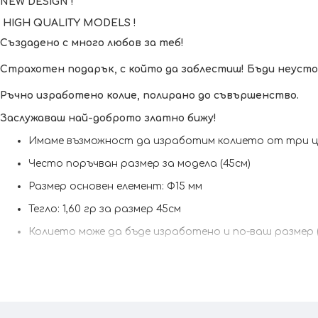
NEW DESIGN !
HIGH QUALITY MODELS !
Създадено с много любов за теб!
Страхотен подарък, с който да заблестиш! Бъди неусто
Ръчно изработено колие, полирано до съвършенство.
Заслужаваш най-доброто златно бижу!
Имаме възможност да изработим кoлието от три цвя
Често поръчван размер за модела (45см)
Размер основен елемент: Ф15 мм
Тегло: 1,60 гр за размер 45см
Колието може да бъде изработено и по-ваш размер 
Сертификат за качество и произход !
Гаранция от 6 
Kрайната цена и теглото може да варират тъй като наш
При онлайн поръчка, ще се свържем с вас, за да уточним 