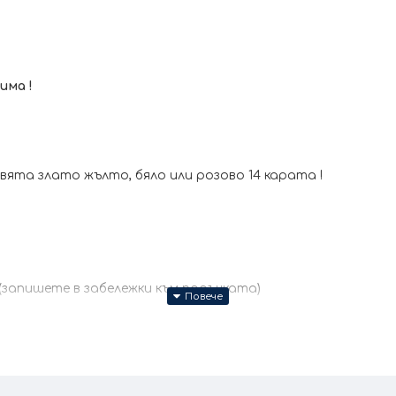
има !
та злато жълто, бяло или розово 14 карата !
(запишете в забележки към поръчката)
месеца + тест и преглед !
ите продукти се изработват ръчно +/- 10% според разм
всички характеристики и изисквания за изработката.