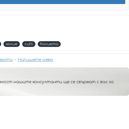
колие
culti
Колиета
евюта
-
Напишете ревю
мост нашите консултанти ще се свържат с вас за