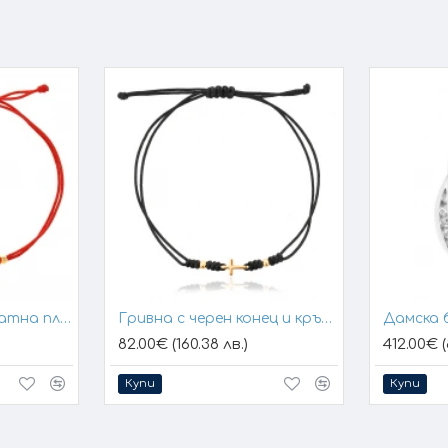
Гривна с конец и златна плочка за гравиране
Гривна с черен конец и кръстче
Дамска 
82.00€ (160.38 лв.)
412.00€ (
Купи
Купи