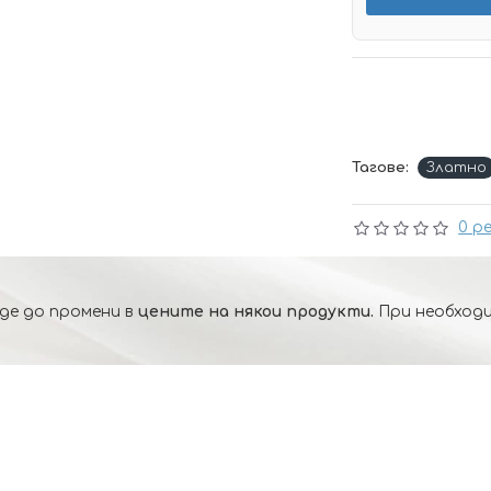
Тагове:
Златно
0 р
де до промени в
цените на някои продукти.
При необходи