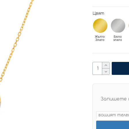
Цвят
Жълто
Бяло
Злато
злато
Запишете 