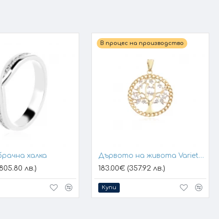
В процес на производство
брачна халка
Дървото на живота Variety 1
805.80 лв.)
183.00€ (357.92 лв.)
Купи