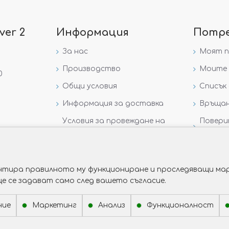
ver 2
Информация
Потр
За нас
Моят 
Производство
Моите 
0
Общи условия
Списък 
Информация за доставка
Връщан
Условия за провеждане на
Повери
игра „GIVEAWAY НА
данни
VICTORIA GOLD AND SILVER“
рантира правилното му функциониране и проследяващи мар
ще се задават само след вашето съгласие.
ние
Маркетинг
Анализ
Функционалност