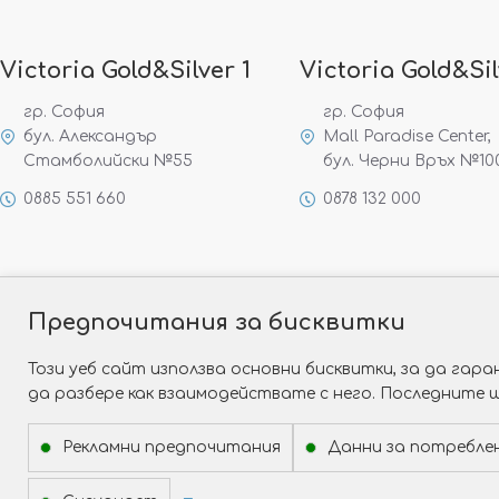
Victoria Gold&Silver 1
Victoria Gold&Sil
гр. София
гр. София
бул. Александър
Mall Paradise Center,
Стамболийски №55
бул. Черни Връх №10
0885 551 660
0878 132 000
Предпочитания за бисквитки
Този уеб сайт използва основни бисквитки, за да га
да разбере как взаимодействате с него. Последните 
Рекламни предпочитания
Данни за потребле