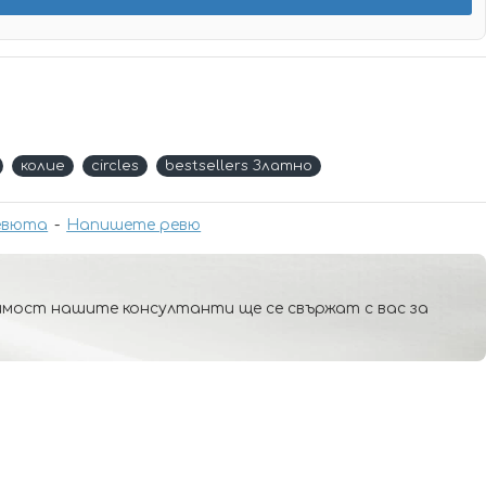
колие
circles
bestsellers Златно
евюта
-
Напишете ревю
мост нашите консултанти ще се свържат с вас за