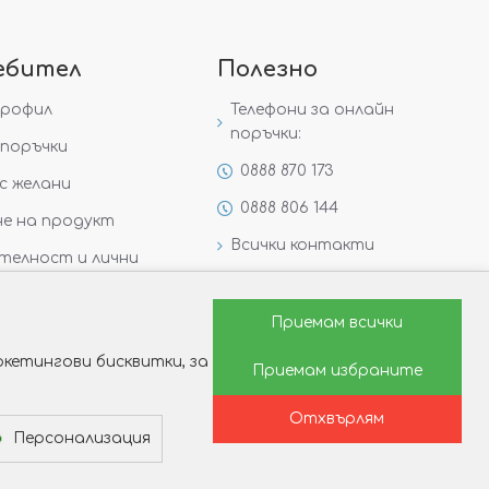
ебител
Полезно
профил
Телефони за онлайн
поръчки:
поръчки
0888 870 173
с желани
0888 806 144
е на продукт
Всички контакти
телност и лични
Специални предложения
Защо да изберете Victoria
Приемам всички
Gold&Silver?
кетингови бисквитки, за
Приемам избраните
Как да изберем годежен
пръстен?
Отхвърлям
Персонализация