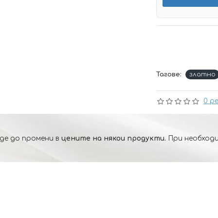
Тагове:
златно
0 р
де до промени в
цените на някои продукти.
При необходи