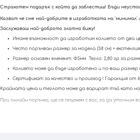
Страхотен подарък с който да заблестиш! Бъди неустои
Казват че сме най-добрите в изработката на 'минимал' 
Заслужаваш най-доброто златно бижу!
Имаме възможност да изработим кoлието от два цв
Често поръчван размер за модела (38 см) + екстензи
Размер основен елемент: Ф5мм Тегло: 2,80 гр за разме
Колието може да бъде изработено и по-ваш размер 
Сертификат за качество и произход !
Гаранция от 6 
Kрайната цена и теглото може да варират тъй като наш
При онлайн поръчка, ще се свържем с вас, за да уточним 
VICTORIA GOLD&SILVER Всичко хубаво е с теб !