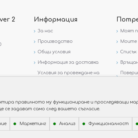
ver 2
Информация
Потр
За нас
Моят 
Производство
Моите 
0
Общи условия
Списък 
Информация за доставка
Връщан
Условия за провеждане на
Повери
игра „GIVEAWAY НА
данни
VICTORIA GOLD AND SILVER“
рантира правилното му функциониране и проследяващи мар
ще се задават само след вашето съгласие.
ние
Маркетинг
Анализ
Функционалност