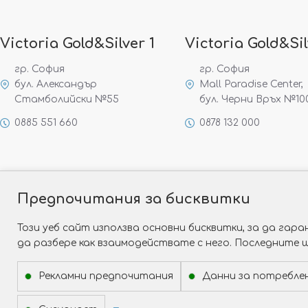
Victoria Gold&Silver 1
Victoria Gold&Sil
гр. София
гр. София
бул. Александър
Mall Paradise Center,
Стамболийски №55
бул. Черни Връх №10
0885 551 660
0878 132 000
Предпочитания за бисквитки
Този уеб сайт използва основни бисквитки, за да га
да разбере как взаимодействате с него. Последните 
Рекламни предпочитания
Данни за потребле