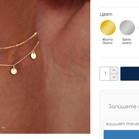
Цвят
Жълто
Бяло
Злато
злато
Запишете 