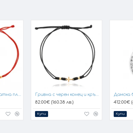
Гривна с конец и златна плочка за гравиране
Гривна с черен конец и кръстче
Дамска 
82.00€ (160.38 лв.)
412.00€ (
Купи
Купи