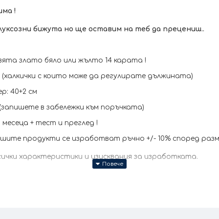
ма !
луксозни бижута но ще оставим на теб да прецениш..
ята злато бяло или жълто 14 карата !
я (халкички с които може да регулирате дължината)
р: 40+2 см
(запишете в забележки към поръчката)
месеца + тест и преглед !
ите продукти се изработват ръчно +/- 10% според разм
всички характеристики и изисквания за изработката.