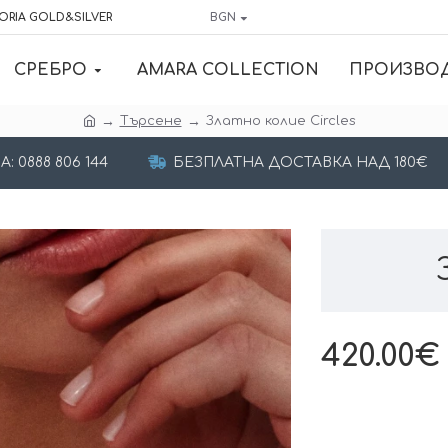
ORIA GOLD&SILVER
BGN
СРЕБРО
AMARA COLLECTION
ПРОИЗВО
Търсене
Златно колие Circles
 0888 806 144
БЕЗПЛАТНА ДОСТАВКА НАД 180€
420.00€ 