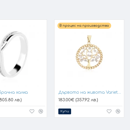
В процес на производство
брачна халка
Дървото на живота Variety 1
805.80 лв.)
183.00€ (357.92 лв.)
Купи