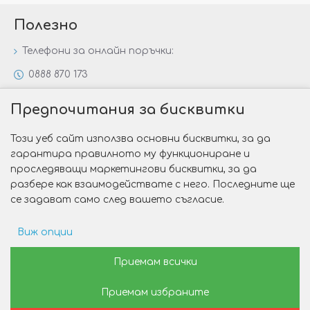
Полезно
Телефони за онлайн поръчки:
0888 870 173
0888 806 144
Предпочитания за бисквитки
Всички контакти
Този уеб сайт използва основни бисквитки, за да
Специални предложения
гарантира правилното му функциониране и
Защо да изберете Victoria Gold&Silver?
проследяващи маркетингови бисквитки, за да
разбере как взаимодействате с него. Последните ще
Как да изберем годежен пръстен?
се задават само след вашето съгласие.
Виж опции
Copyright © 2026 Victoria Gold&Silver
Рекламни предпочитания
Приемам всички
Изработка на сайт от Web R Solution®
Приемам избраните
Данни за потребление