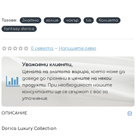
Тагове:
Златно
колие
чокър
tia
Колиета
fantasy dorica
0 ревюта
-
Напишете ревю
Уважаеми клиенти,
Цената на златото варира,
което може да
доведе до промени в
цените на някои
продукти.
При необходимост нашите
консултанти ще се свържат с вас за
уточнение.
ОПИСАНИЕ
Dorica
Luxury
Collection