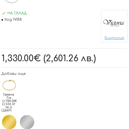
НА СКЛАД
Код:
N188
Виктория
1,330.00€ (2,601.26 лв.)
Добави още
Гривна
Tia
(+784.00€
(1,533.37
лв.))
Цвят