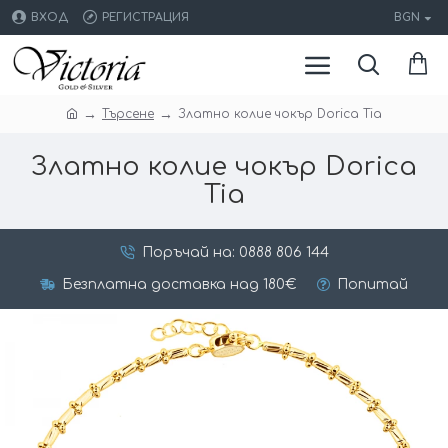
ВХОД
РЕГИСТРАЦИЯ
BGN
Търсене
Златно колие чокър Dorica Tia
Златно колие чокър Dorica
Tia
Поръчай на: 0888 806 144
Безплатна доставка над 180€
Попитай