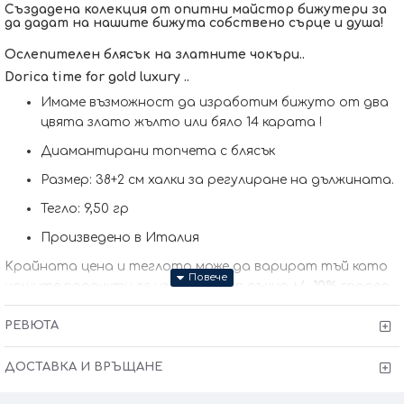
Създадена колекция от опитни майстор бижутери за
да дадат на нашите бижута собствено сърце и душа!
Ослепителен блясък на златните чокъри..
Dorica time for gold luxury ..
Имаме възможност да изработим бижуто от два
цвята злато жълто или бяло 14 карата !
Диамантирани топчета с блясък
Размер: 38+2 см халки за регулиране на дължината.
Тегло: 9,50 гр
Произведено в Италия
Kрайната цена и теглото може да варират тъй като
нашите продукти се изработват ръчно +/- 10% според
размера на изделието.
РЕВЮТА
При онлайн поръчка, ще се свържем с вас, за да уточним
всички характеристики и изисквания за изработката.
ДОСТАВКА И ВРЪЩАНЕ