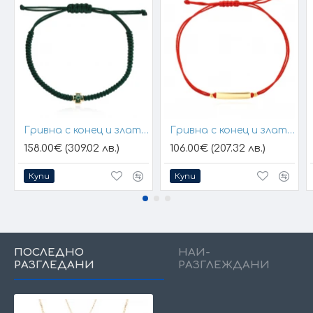
При онлайн поръчка, ще се свържем с вас, за да уточним
всички характеристики и изисквания за изработката.
VICTORIA GOLD&SILVER Всичко хубаво е с теб !
Гривна с конец и златен елемент кръст
Гривна с конец и златна плочка за гравиране
158.00€ (309.02 лв.)
106.00€ (207.32 лв.)
Купи
Купи
ПОСЛЕДНО
НАЙ-
РАЗГЛЕДАНИ
РАЗГЛЕЖДАНИ