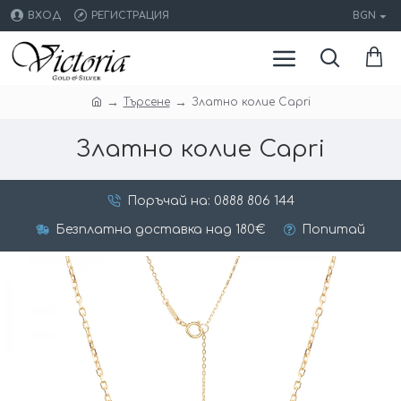
ВХОД
РЕГИСТРАЦИЯ
BGN
Търсене
Златно колие Capri
Златно колие Capri
Поръчай на: 0888 806 144
Безплатна доставка над 180€
Попитай