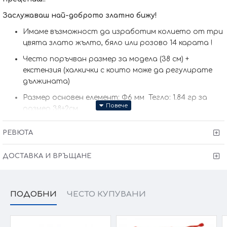
Заслужаваш най-доброто златно бижу!
Имаме възможност да изработим кoлието от три
цвята злато жълто, бяло или розово 14 карата !
Често поръчван размер за модела (38 см) +
екстензия (халкички с които може да регулирате
дължината)
Размер основен елемент: Ф6 мм Тегло: 1.84 гр за
размер 38+2см
Колието може да бъде изработено и по-ваш
РЕВЮТА
размер (запишете в забележки към поръчката)
Към колието се предлагат обеци
Код:
EA081
ДОСТАВКА И ВРЪЩАНЕ
Сертификат за качество и произход !
Гаранция от
6 месеца + тест и преглед !
ПОДОБНИ
ЧЕСТО КУПУВАНИ
Kрайната цена и теглото може да варират тъй като
нашите продукти се изработват ръчно +/- 10% според
размера на изделието.