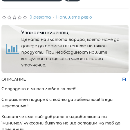
0 ревюта
-
Напишете ревю
Уважаеми клиенти,
Цената на златото варира,
което може да
доведе до промени в
цените на някои
продукти.
При необходимост нашите
консултанти ще се свържат с вас за
уточнение.
ОПИСАНИЕ
Създадено с много любов за теб!
Страхотен подарък с който да заблестиш! Бъди
неустоима !
Казват че сме най-добрите в изработката на
'минимал' луксозни бижута но ще оставим на теб да
прецениш..