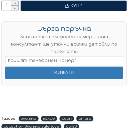
КУПИ
Бърза поръчка
Запишете телефонен номер и наш
консултант ще уточни всички детайли по
поръчката
Тагове:
златно
колие
capri
amara
collection Златно sale love
до-20