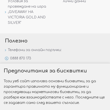
Условия за
лични данни
провеждане на игра
„GIVEAWAY НА
VICTORIA GOLD AND
SILVER“
Полезно
Телефони за онлайн поръчки:
0888 870 173
0888 806 144
Предпочитания за бисквитки
Всички контакти
Този уеб сайт използва основни бисквитки, за да
Специални предложения
гарантира правилното му функциониране и
Защо да изберете Victoria Gold&Silver?
проследяващи маркетингови бисквитки, за да
разбере как взаимодействате с него. Последните ще
Как да изберем годежен пръстен?
се задават само след вашето съгласие.