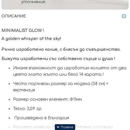
уточнение.
ОПИСАНИЕ
MINIMALIST GLOW !
A golden whisper of the sky!
Ръчно изработено колие, с блясък до съвършенство.
Бижута изработени със собствено сърце и душа !
Имаме възможност да изработим кoлието от два
цвята злато жълто или бяло 14 карата !
Често поръчван размер за модела (38 см) +
екстензия
Размер основен елемент: Ф11мм
Тегло: 2,09 гр
Произведено в България
Колието може да бъде изработено и по-ваш