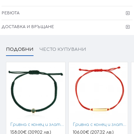
размер (запишете в забележки към поръчката)
РЕВЮТА
Сертификат за качество и произход !
Гаранция от
6 месеца + тест и преглед !
ДОСТАВКА И ВРЪЩАНЕ
Kрайната цена и теглото може да варират тъй като
нашите продукти се изработват ръчно +/- 10% според
размера на изделието.
ПОДОБНИ
ЧЕСТО КУПУВАНИ
При онлайн поръчка, ще се свържем с вас, за да уточним
всички характеристики и изисквания за изработката.
Гривна с конец и златен елемент кръст
Гривна с конец и златна плочка за гравиране
158.00€ (309.02 лв.)
106.00€ (207.32 лв.)