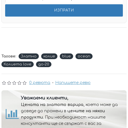
Тагове:
Златно
колие
blue
ocean
Колиета love
до-20
0 ревюта
-
Напишете ревю
Уважаеми клиенти,
Цената на златото варира,
което може да
доведе до промени в
цените на някои
продукти.
При необходимост нашите
консултанти ще се свържат с вас за