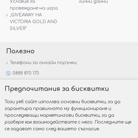
Условия за
лични данни
провеждане на игра
„GIVEAWAY НА
VICTORIA GOLD AND
SILVER“
Полезно
Телефони за онлайн поръчки:
0888 870 173
0888 806 144
Предпочитания за бисквитки
Всички контакти
Този уеб сайт използва основни бисквитки, за да
Специални предложения
гарантира правилното му функциониране и
Защо да изберете Victoria Gold&Silver?
проследяващи маркетингови бисквитки, за да
разбере как взаимодействате с него. Последните ще
Как да изберем годежен пръстен?
се задават само след вашето съгласие.