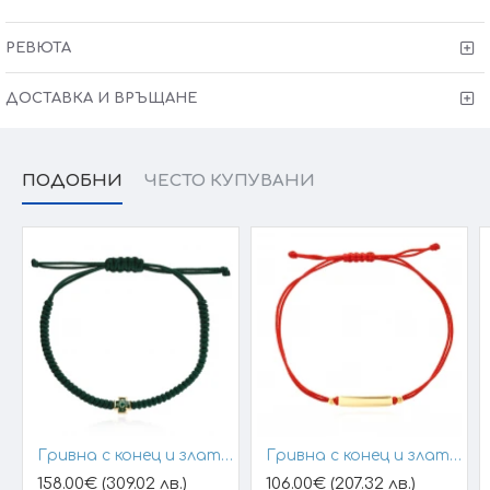
Размер основен елемент: Ф5 мм
Тегло: 2,55 гр за размер 40+2см
РЕВЮТА
Колието може да бъде изработено и по-ваш
ДОСТАВКА И ВРЪЩАНЕ
размер (запишете в забележки към поръчката)
Сертификат за качество и произход !
Гаранция от
6 месеца + тест и преглед !
ПОДОБНИ
ЧЕСТО КУПУВАНИ
Kрайната цена и теглото може да варират тъй като
нашите продукти се изработват ръчно +/- 10% според
размера на изделието.
При онлайн поръчка, ще се свържем с вас, за да уточним
всички характеристики и изисквания за изработката.
VICTORIA GOLD&SILVER Всичко хубаво е с теб !
Гривна с конец и златен елемент кръст
Гривна с конец и златна плочка за гравиране
158.00€ (309.02 лв.)
106.00€ (207.32 лв.)