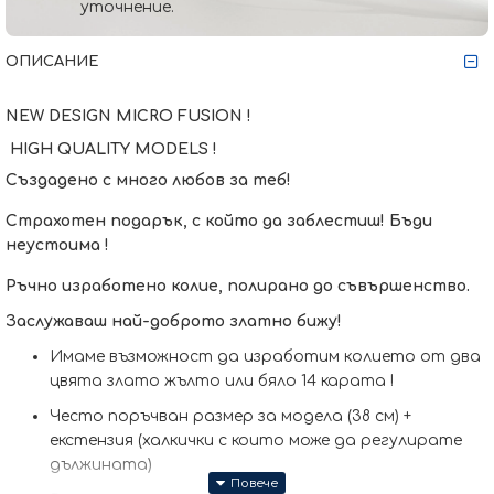
уточнение.
ОПИСАНИЕ
NEW DESIGN MICRO FUSION !
HIGH QUALITY MODELS !
Създадено с много любов за теб!
Страхотен подарък, с който да заблестиш! Бъди
неустоима !
Ръчно изработено колие, полирано до съвършенство.
Заслужаваш най-доброто златно бижу!
Имаме възможност да изработим кoлието от два
цвята злато жълто или бяло 14 карата !
Често поръчван размер за модела (38 см) +
екстензия (халкички с които може да регулирате
дължината)