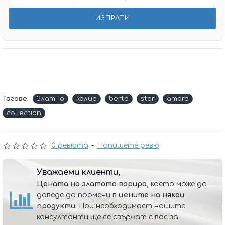
Тагове:
Златно
колие
berta
star
amara
collection
0 ревюта
-
Напишете ревю
Уважаеми клиенти,
Цената на златото варира,
което може да
доведе до промени в
цените на някои
продукти.
При необходимост нашите
консултанти ще се свържат с вас за