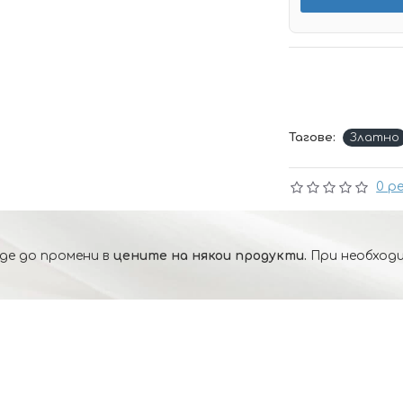
Тагове:
Златно
0 р
де до промени в
цените на някои продукти.
При необходи