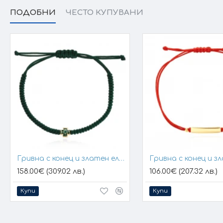
При онлайн поръчка, ще се свържем с вас, за да уточним 
ПОДОБНИ
ЧЕСТО КУПУВАНИ
Гривна с конец и златен елемент кръст
158.00€ (309.02 лв.)
106.00€ (207.32 лв.)
Купи
Купи