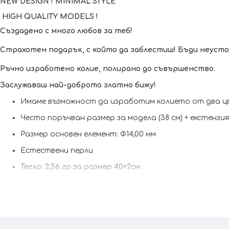
NEW DESIGN ! MINIMAL STYLE
HIGH QUALITY MODELS !
Създадено с много любов за теб!
Страхотен подарък, с който да заблестиш! Бъди неусто
Ръчно изработено колие, полирано до съвършенство.
Заслужаваш най-доброто златно бижу!
Имаме възможност да изработим кoлието от два цв
Често поръчван размер за модела (38 см) + екстензи
Размер основен елемент: Ф14,00 мм
Естествени перли
Тегло: 2,56 гр за размер 40+2см
Колието може да бъде изработено и по-ваш размер 
Сертификат за качество и произход !
Гаранция от 6 
Kрайната цена и теглото може да варират тъй като наш