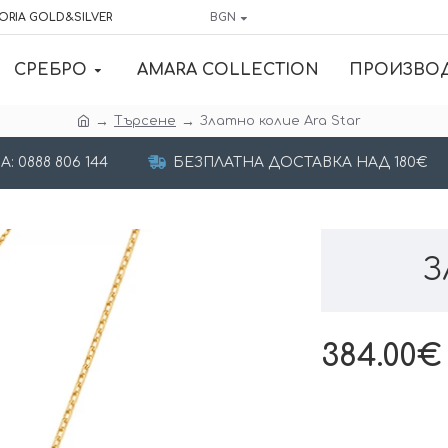
ORIA GOLD&SILVER
BGN
СРЕБРО
AMARA COLLECTION
ПРОИЗВО
Търсене
Златно колие Ara Star
 0888 806 144
БЕЗПЛАТНА ДОСТАВКА НАД 180€
З
384.00€ 