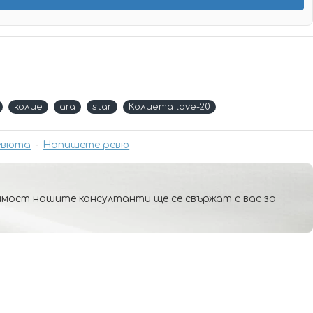
колие
ara
star
Колиета love-20
евюта
-
Напишете ревю
мост нашите консултанти ще се свържат с вас за