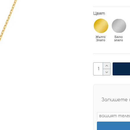
Цвят
Жълто
Бяло
Злато
злато
Запишете 