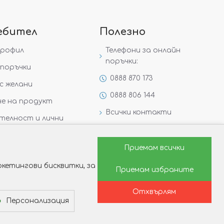
ебител
Полезно
профил
Телефони за онлайн
поръчки:
поръчки
0888 870 173
с желани
0888 806 144
е на продукт
Всички контакти
телност и лични
Специални предложения
Защо да изберете Victoria
Приемам всички
Gold&Silver?
кетингови бисквитки, за
Приемам избраните
Как да изберем годежен
пръстен?
Отхвърлям
Персонализация