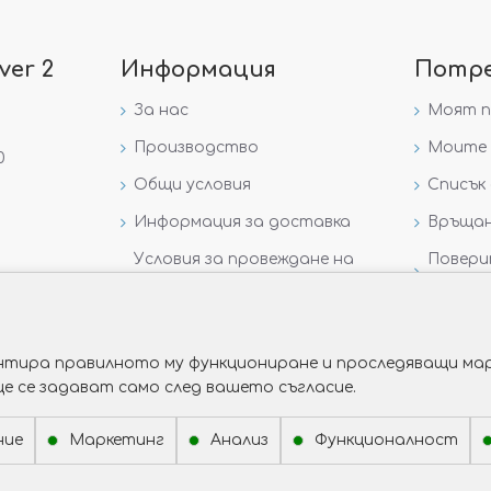
ver 2
Информация
Потр
За нас
Моят 
Производство
Моите 
0
Общи условия
Списък 
Информация за доставка
Връщан
Условия за провеждане на
Повери
игра „GIVEAWAY НА
данни
VICTORIA GOLD AND SILVER“
рантира правилното му функциониране и проследяващи мар
ще се задават само след вашето съгласие.
ние
Маркетинг
Анализ
Функционалност