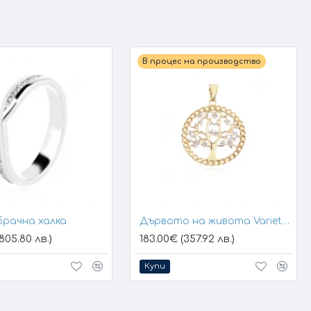
В процес на производство
брачна халка
Дървото на живота Variety 1
805.80 лв.)
183.00€ (357.92 лв.)
Купи