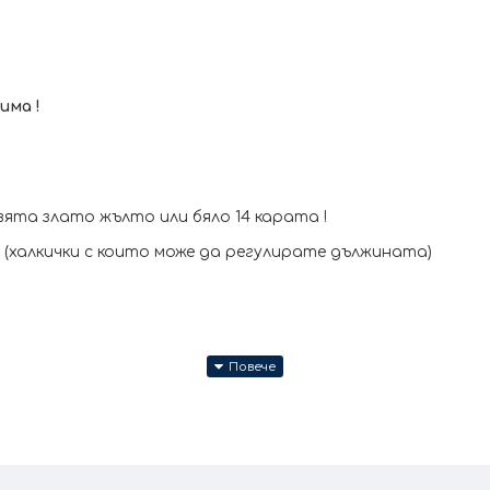
има !
ята злато жълто или бяло 14 карата !
я (халкички с които може да регулирате дължината)
(запишете в забележки към поръчката)
месеца + тест и преглед !
ите продукти се изработват ръчно +/- 10% според разм