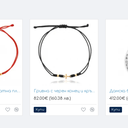
всички характеристики и изисквания за изработката.
Гривна с конец и златна плочка за гравиране
Гривна с черен конец и кръстче
Дамска 
82.00€ (160.38 лв.)
412.00€ (
Купи
Купи