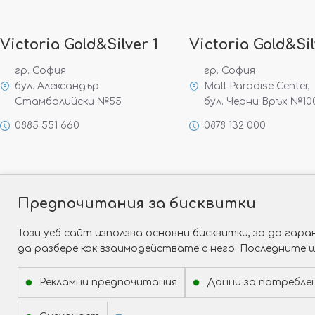
Victoria Gold&Silver 1
Victoria Gold&Sil
гр. София
гр. София
бул. Александър
Mall Paradise Center,
Стамболийски №55
бул. Черни Връх №10
0885 551 660
0878 132 000
Предпочитания за бисквитки
Този уеб сайт използва основни бисквитки, за да га
да разбере как взаимодействате с него. Последните 
Рекламни предпочитания
Данни за потребле