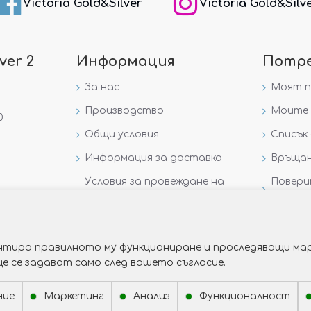
Victoria Gold&Silver
Victoria Gold&Silv
ver 2
Информация
Потр
За нас
Моят 
Производство
Моите 
0
Общи условия
Списък 
Информация за доставка
Връщан
Условия за провеждане на
Повери
игра „GIVEAWAY НА
данни
VICTORIA GOLD AND SILVER“
рантира правилното му функциониране и проследяващи мар
ще се задават само след вашето съгласие.
ние
Маркетинг
Анализ
Функционалност