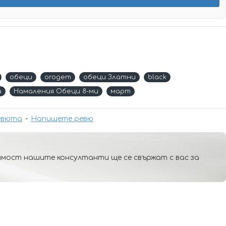
обеци
orogem
обеци Златни
black
и
Намаления Обеци 8-ми
март
евюта
-
Напишете ревю
мост нашите консултанти ще се свържат с вас за