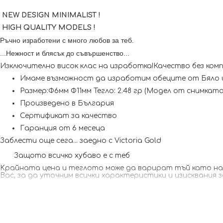
NEW DESIGN MINIMALIST !
HIGH QUALITY MODELS !
Ръчно изработени с много любов за теб.
...Нежност и блясък до съвършенство...
Изключително висок клас на изработка!Качество без ком
Имаме възможност да изработим обеците от Бяло 
Размер:Ф6мм Ф11мм Тегло: 2.48 гр (Модел от снимка
Произведено в България
Сертификат за качество
Гаранция от 6 месеца
Заблести още сега... заедно с Victoria Gold
Защото всичко хубаво е с теб
Kрайната цена и теглото може да варират тъй като наши
Вас, за да уточним всички характеристики и изисквания 