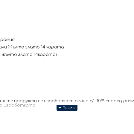
промис!
или Жълто злато 14 карата
та жълто злато 14карата)
те продукти се изработват ръчно +/- 10% според размер
за изработката.