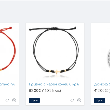
Гривна с конец и златна плочка за гравиране
Гривна с черен конец и кръстче
Дамска 
82.00€ (160.38 лв.)
412.00€ (
Купи
Купи