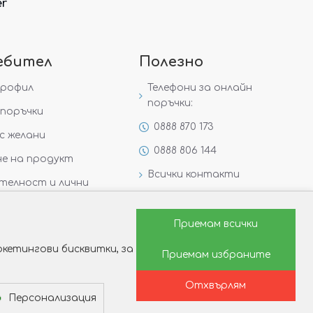
er
ебител
Полезно
профил
Телефони за онлайн
поръчки:
поръчки
0888 870 173
с желани
0888 806 144
е на продукт
Всички контакти
телност и лични
Специални предложения
Защо да изберете Victoria
Приемам всички
Gold&Silver?
кетингови бисквитки, за
Приемам избраните
Как да изберем годежен
пръстен?
Отхвърлям
Персонализация