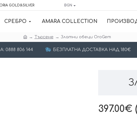
ORIA GOLD&SILVER
BGN
СРЕБРО
AMARA COLLECTION
ПРОИЗВО
Търсене
Златни обеци OroGem
 0888 806 144
БЕЗПЛАТНА ДОСТАВКА НАД 180€
З
397.00€ 