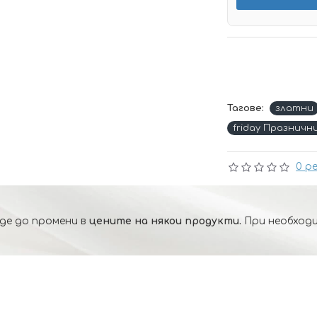
Тагове:
златни
friday Празничн
0 р
де до промени в
цените на някои продукти.
При необходи