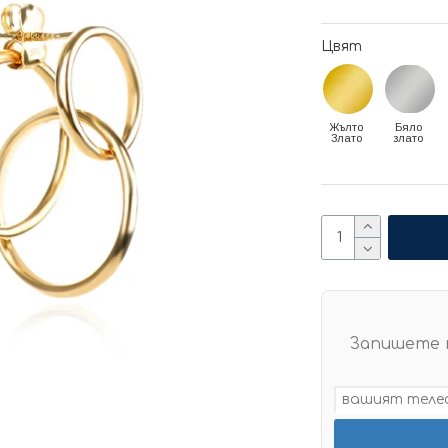
Цвят
Жълто
Бяло
Злато
злато
Запишете 