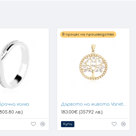
В процес на производство
брачна халка
Дървото на живота Variety 1
805.80 лв.)
183.00€ (357.92 лв.)
Купи