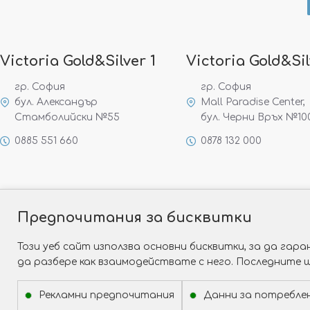
Victoria Gold&Silver 1
Victoria Gold&Sil
гр. София
гр. София
бул. Александър
Mall Paradise Center,
Стамболийски №55
бул. Черни Връх №10
0885 551 660
0878 132 000
Предпочитания за бисквитки
Този уеб сайт използва основни бисквитки, за да га
да разбере как взаимодействате с него. Последните 
Рекламни предпочитания
Данни за потребле