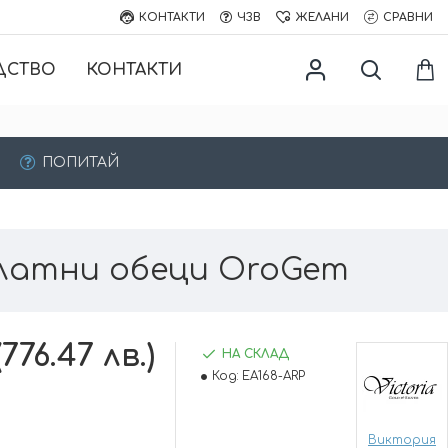
КОНТАКТИ
ЧЗВ
ЖЕЛАНИ
СРАВНИ
ДСТВО
КОНТАКТИ
ПОПИТАЙ
латни обеци OroGem
(776.47 лв.)
НА СКЛАД
Код:
EA168-ARP
Виктория