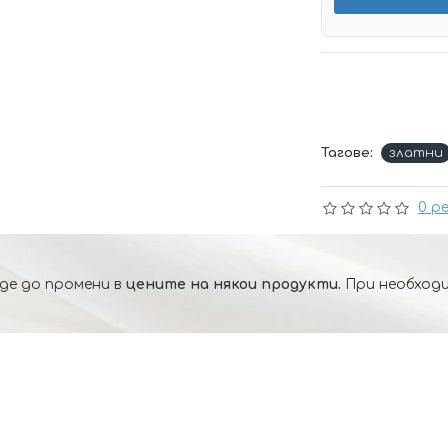
Тагове:
златни
0 р
де до промени в
цените на някои продукти.
При необходи