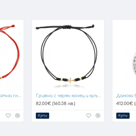
Гривна с конец и златна плочка за гравиране
Гривна с черен конец и кръстче
Дамска 
82.00€ (160.38 лв.)
412.00€ (
Купи
Купи