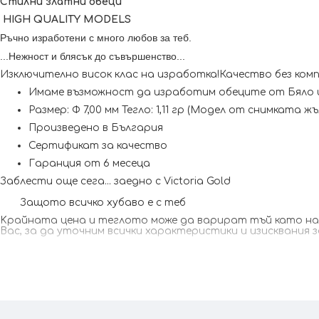
Стилни златни обеци
HIGH QUALITY MODELS
Ръчно изработени с много любов за теб.
...Нежност и блясък до съвършенство...
Изключително висок клас на изработка!Качество без ком
Имаме възможност да изработим обеците от Бяло 
Размер: Ф 7,00 мм Тегло: 1,11 гр (Модел от снимката 
Произведено в България
Сертификат за качество
Гаранция от 6 месеца
Заблести още сега... заедно с Victoria Gold
Защото всичко хубаво е с теб
Kрайната цена и теглото може да варират тъй като наши
Вас, за да уточним всички характеристики и изисквания 