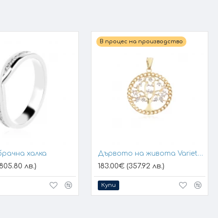
В процес на производство
брачна халка
Дървото на живота Variety 1
805.80 лв.)
183.00€ (357.92 лв.)
Купи