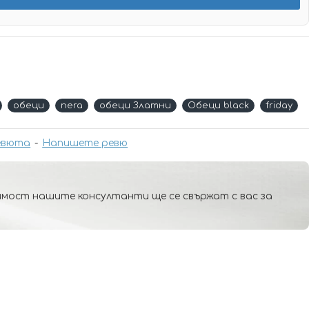
обеци
nera
обеци Златни
Обеци black
friday
евюта
-
Напишете ревю
мост нашите консултанти ще се свържат с вас за