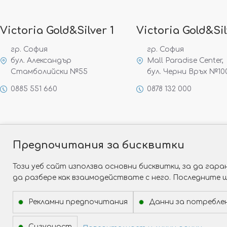
Victoria Gold&Silver 1
Victoria Gold&Sil
гр. София
гр. София
бул. Александър
Mall Paradise Center,
Стамболийски №55
бул. Черни Връх №10
0885 551 660
0878 132 000
Предпочитания за бисквитки
Този уеб сайт използва основни бисквитки, за да га
да разбере как взаимодействате с него. Последните 
Рекламни предпочитания
Данни за потребле
Сигурност