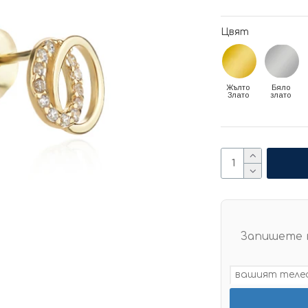
Цвят
Жълто
Бяло
Злато
злато
Запишете 