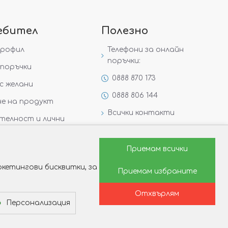
ебител
Полезно
профил
Телефони за онлайн
поръчки:
поръчки
0888 870 173
с желани
0888 806 144
е на продукт
Всички контакти
телност и лични
Специални предложения
Защо да изберете Victoria
Приемам всички
Gold&Silver?
кетингови бисквитки, за
Приемам избраните
Как да изберем годежен
пръстен?
Отхвърлям
Персонализация