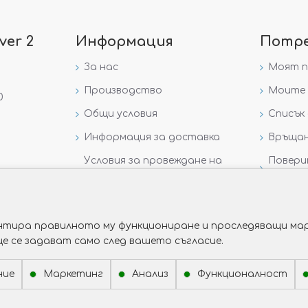
ver 2
Информация
Потр
За нас
Моят 
Производство
Моите 
0
Общи условия
Списък 
Информация за доставка
Връщан
Условия за провеждане на
Повери
игра „GIVEAWAY НА
данни
VICTORIA GOLD AND SILVER“
рантира правилното му функциониране и проследяващи мар
ще се задават само след вашето съгласие.
ние
Маркетинг
Анализ
Функционалност