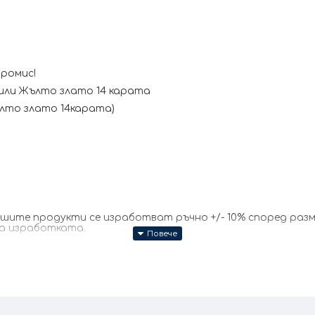
промис!
или Жълто злато 14 карата
жълто злато 14карата)
те продукти се изработват ръчно +/- 10% според размер
за изработката.