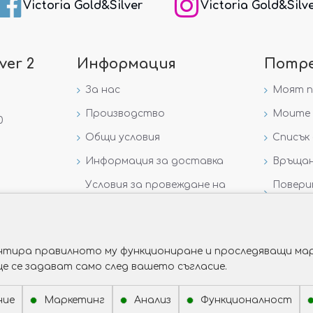
Victoria Gold&Silver
Victoria Gold&Silv
ver 2
Информация
Потр
За нас
Моят 
Производство
Моите 
0
Общи условия
Списък 
Информация за доставка
Връщан
Условия за провеждане на
Повери
игра „GIVEAWAY НА
данни
VICTORIA GOLD AND SILVER“
рантира правилното му функциониране и проследяващи мар
ще се задават само след вашето съгласие.
ние
Маркетинг
Анализ
Функционалност