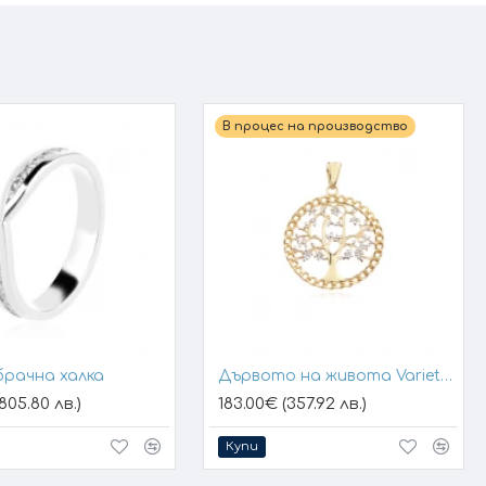
В процес на производство
брачна халка
Дървото на живота Variety 1
805.80 лв.)
183.00€ (357.92 лв.)
Купи