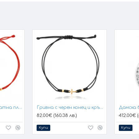
Гривна с конец и златна плочка за гравиране
Гривна с черен конец и кръстче
Дамска 
82.00€ (160.38 лв.)
412.00€ (
Купи
Купи