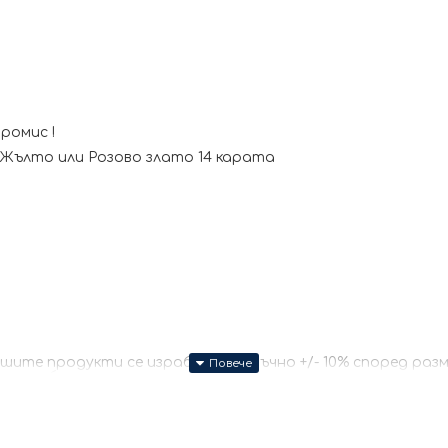
ромис !
Жълто или Розово злато 14 карата
те продукти се изработват ръчно +/- 10% според размер
за изработката.