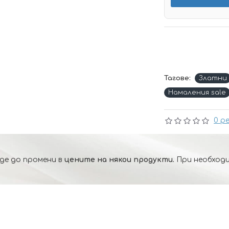
Тагове:
Златни
Намаления sale
0 р
де до промени в
цените на някои продукти.
При необходи