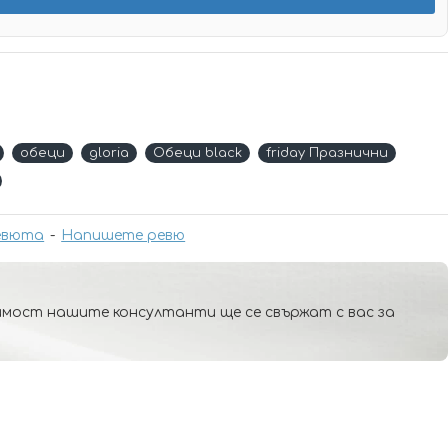
обеци
gloria
Обеци black
friday Празнични
евюта
-
Напишете ревю
мост нашите консултанти ще се свържат с вас за