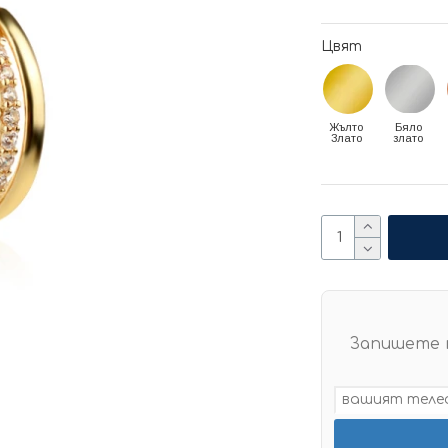
Цвят
Жълто
Бяло
Злато
злато
Запишете 