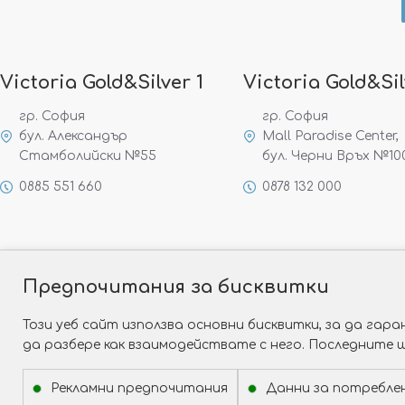
Victoria Gold&Silver 1
Victoria Gold&Sil
гр. София
гр. София
бул. Александър
Mall Paradise Center,
Стамболийски №55
бул. Черни Връх №10
0885 551 660
0878 132 000
Предпочитания за бисквитки
Този уеб сайт използва основни бисквитки, за да га
да разбере как взаимодействате с него. Последните 
Рекламни предпочитания
Данни за потребле