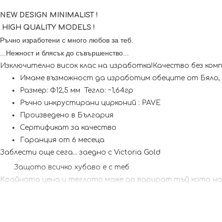
NEW DESIGN MINIMALIST !
HIGH QUALITY MODELS !
Ръчно изработени с много любов за теб.
...Нежност и блясък до съвършенство...
Изключително висок клас на изработка!Качество без комп
Имаме възможност да изработим обеците от Бяло, 
Размер: Ф12,5 мм Тегло: ~1,64гр
Ръчно инкрустирани цирконий : PAVE
Произведено в България
Сертификат за качество
Гаранция от 6 месеца
Заблести още сега... заедно с Victoria Gold
Защото всичко хубаво е с теб
Kрайната цена и теглото може да варират тъй като наши
Вас, за да уточним всички характеристики и изисквания 