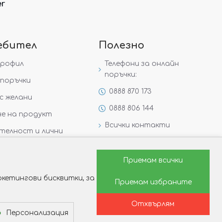
er
ебител
Полезно
профил
Телефони за онлайн
поръчки:
поръчки
0888 870 173
с желани
0888 806 144
е на продукт
Всички контакти
телност и лични
Специални предложения
Защо да изберете Victoria
Приемам всички
Gold&Silver?
кетингови бисквитки, за
Приемам избраните
Как да изберем годежен
пръстен?
Отхвърлям
Персонализация