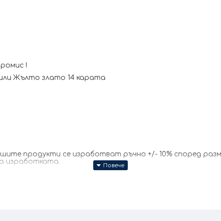
ромис !
или Жълто злато 14 карата
те продукти се изработват ръчно +/- 10% според размер
за изработката.