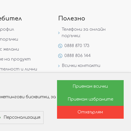
ебител
Полезно
профил
Телефони за онлайн
поръчки:
поръчки
0888 870 173
с желани
0888 806 144
е на продукт
Всички контакти
телност и лични
Специални предложения
Защо да изберете Victoria
Приемам всички
Gold&Silver?
кетингови бисквитки, за
Приемам избраните
Как да изберем годежен
пръстен?
Отхвърлям
Персонализация