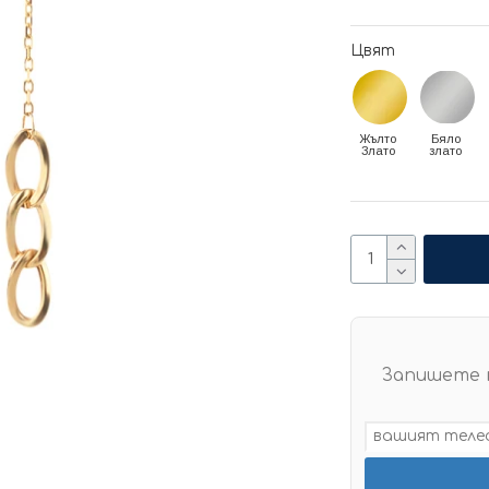
Цвят
Жълто
Бяло
Злато
злато
Запишете 