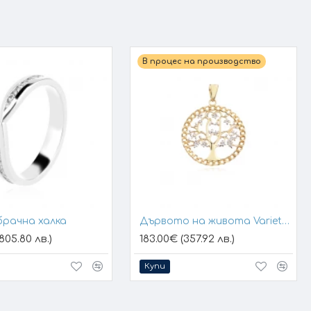
В процес на производство
брачна халка
Дървото на живота Variety 1
805.80 лв.)
183.00€ (357.92 лв.)
Купи