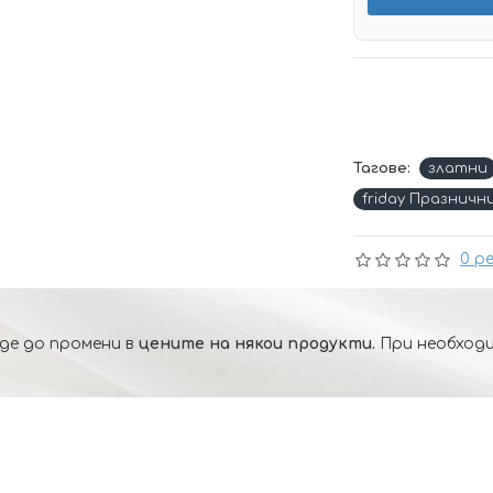
Тагове:
златни
friday Празничн
0 р
де до промени в
цените на някои продукти.
При необходи