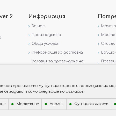
ver 2
Информация
Потр
За нас
Моят 
Производство
Моите 
0
Общи условия
Списък 
Информация за доставка
Връщан
Условия за провеждане на
Повери
игра „GIVEAWAY НА
данни
VICTORIA GOLD AND SILVER“
рантира правилното му функциониране и проследяващи мар
ще се задават само след вашето съгласие.
ние
Маркетинг
Анализ
Функционалност