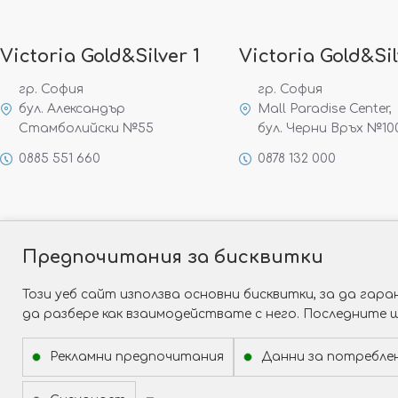
Victoria Gold&Silver 1
Victoria Gold&Sil
гр. София
гр. София
бул. Александър
Mall Paradise Center,
Стамболийски №55
бул. Черни Връх №10
0885 551 660
0878 132 000
Предпочитания за бисквитки
Този уеб сайт използва основни бисквитки, за да га
да разбере как взаимодействате с него. Последните 
Рекламни предпочитания
Данни за потребле