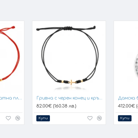
Гривна с конец и златна плочка за гравиране
Гривна с черен конец и кръстче
Дамска 
82.00€ (160.38 лв.)
412.00€ (
Купи
Купи