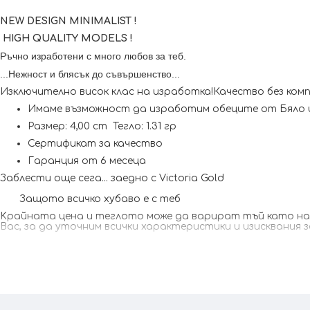
NEW DESIGN MINIMALIST !
HIGH QUALITY MODELS !
Ръчно изработени с много любов за теб.
...Нежност и блясък до съвършенство...
Изключително висок клас на изработка!Качество без комп
Имаме възможност да изработим обеците от Бяло 
Размер: 4,00 cm Тегло: 1.31 гр
Сертификат за качество
Гаранция от 6 месеца
Заблести още сега... заедно с Victoria Gold
Защото всичко хубаво е с теб
Kрайната цена и теглото може да варират тъй като наши
Вас, за да уточним всички характеристики и изисквания 