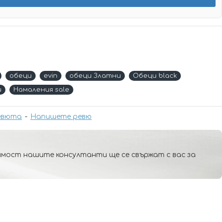
обеци
evin
обеци Златни
Обеци black
и
Намаления sale
евюта
-
Напишете ревю
мост нашите консултанти ще се свържат с вас за