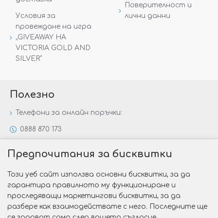
Поверителност и
Условия за
лични данни
провеждане на игра
„GIVEAWAY НА
VICTORIA GOLD AND
SILVER“
Полезно
Телефони за онлайн поръчки:
0888 870 173
0888 806 144
Предпочитания за бисквитки
Всички контакти
Този уеб сайт използва основни бисквитки, за да
Специални предложения
гарантира правилното му функциониране и
Защо да изберете Victoria Gold&Silver?
проследяващи маркетингови бисквитки, за да
разбере как взаимодействате с него. Последните ще
Как да изберем годежен пръстен?
се задават само след вашето съгласие.