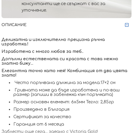
консултанти ще се свържат с вас за
уточнение.
ОПИСАНИЕ
Деликатна и изключително прецизна ръчна
изработка.!
Изработена с много любов за теб..
Допълни естествената си красота с това нежно
златно бижу...
Елегантна точно като нея! Комбинация от два цвята
злато!
Често поръчвана дължина за модела:17+2 см
Гривната може да бъде изработена и по-ваш
размер (запиши в забележка към поръчката)
Размер основен елемент: 6x5мм Тегло: 2,85гр
Произведено в България
Сертификат за качество
Гаранция от 6 месеца
Заблести още сега... заедно с Victoria Gold