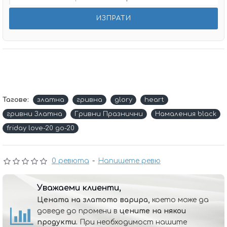
Тагове:
златна
гривна
glory
heart
гривни Златна
Гривни Празнични
Намаления black
friday love-20 до-20
0 ревюта
-
Напишете ревю
Уважаеми клиенти,
Цената на златото варира,
което може да
доведе до промени в
цените на някои
продукти.
При необходимост нашите