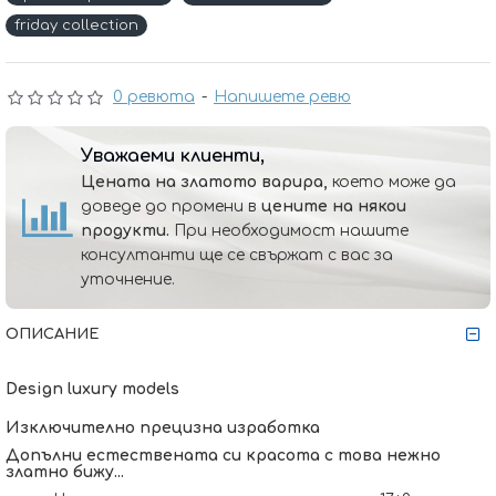
friday collection
0 ревюта
-
Напишете ревю
Уважаеми клиенти,
Цената на златото варира,
което може да
доведе до промени в
цените на някои
продукти.
При необходимост нашите
консултанти ще се свържат с вас за
уточнение.
ОПИСАНИЕ
Design luxury models
Изключително прецизна изработка
Допълни естествената си красота с това нежно
златно бижу...