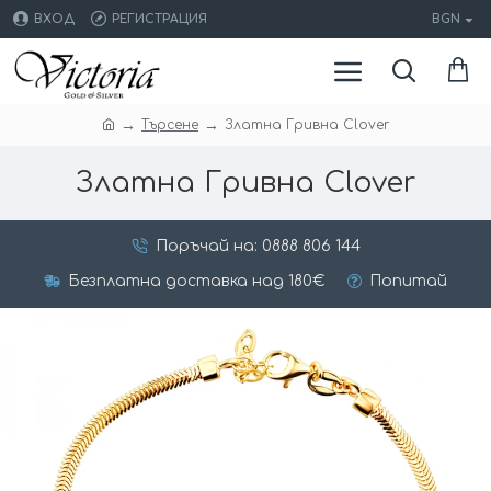
ВХОД
РЕГИСТРАЦИЯ
BGN
Търсене
Златна Гривна Clover
Златна Гривна Clover
Поръчай на: 0888 806 144
Безплатна доставка над 180€
Попитай