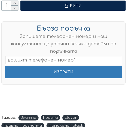
КУПИ
Бърза поръчка
Запишете телефонен номер и наш
консултант ще уточни всички детайли по
поръчката
Тагове:
Златна
Гривна
clover
Гривни Празнични
Намаления black