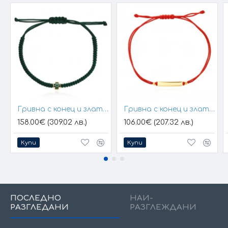
Гривна с конец и златен елемент кръст
Гривна с конец и златна плочка за гравиране
158.00€ (309.02 лв.)
106.00€ (207.32 лв.)
Купи
Купи
ПОСЛЕДНО
НАЙ-
РАЗГЛЕДАНИ
РАЗГЛЕЖДАНИ