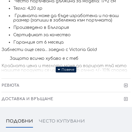
Често поръчвана дължина за модела: 17+2 см
Тегло: 4,20 гр
Гривната може да бъде изработена и по-ваш
размер (запиши в забележка към поръчката)
Произведено в България
Сертификат за качество
Гаранция от 6 месеца
Заблести още сега... заедно с Victoria Gold
Защото всичко хубаво е с теб
Kрайната цена и теглото може да варират тъй като
нашите продукти се изработват ръчно +/- 10% според
размера на изделието. При онлайн поръчка, ще се
свържем с Вас, за да уточним всички характеристики и
изисквания за изработката.
РЕВЮТА
ДОСТАВКА И ВРЪЩАНЕ
ПОДОБНИ
ЧЕСТО КУПУВАНИ