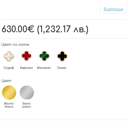
Виктория
630.00€ (1,232.17 лв.)
Цвят на камък
Седеф
Карнеол
Малахит
Оникс
Цвят
Жълто
Бяло
Злато
злато