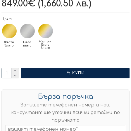
849.00€ (1,660.50 лв.)
Цвят
Жълто и
Жълто
Бяло
Бяло
Злато
злато
Злато
КУПИ
Бърза поръчка
Запишете телефонен номер и наш
консултант ще уточни всички детайли по
поръчката