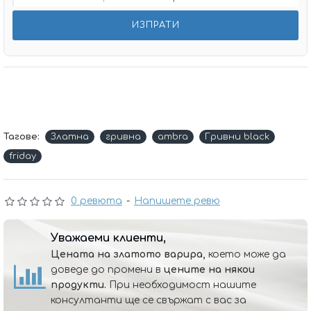
Тагове:
Златна
гривна
ambra
Гривни black
friday
0 ревюта
-
Напишете ревю
Уважаеми клиенти,
Цената на златото варира,
което може да
доведе до промени в
цените на някои
продукти.
При необходимост нашите
консултанти ще се свържат с вас за