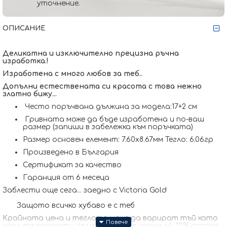
уточнение.
ОПИСАНИЕ
Деликатна и изключително прецизна ръчна
изработка.!
Изработена с много любов за теб..
Допълни естествената си красота с това нежно
златно бижу...
Често поръчвана дължина за модела:17+2 см
Гривната може да бъде изработена и по-ваш
размер (запиши в забележка към поръчката)
Размер основен елемент: 7.60x8.67мм Тегло: 6.06гр
Произведено в България
Сертификат за качество
Гаранция от 6 месеца
Заблести още сега... заедно с Victoria Gold
Защото всичко хубаво е с теб
Kрайната цена и теглото може да варират тъй като
нашите продукти се изработват ръчно +/- 10% според