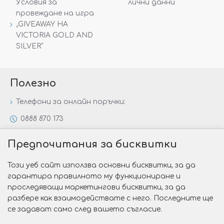
Условия за
лични данни
провеждане на игра
„GIVEAWAY НА
VICTORIA GOLD AND
SILVER“
Полезно
Телефони за онлайн поръчки:
0888 870 173
0888 806 144
Предпочитания за бисквитки
Всички контакти
Този уеб сайт използва основни бисквитки, за да
Специални предложения
гарантира правилното му функциониране и
Защо да изберете Victoria Gold&Silver?
проследяващи маркетингови бисквитки, за да
разбере как взаимодействате с него. Последните ще
Как да изберем годежен пръстен?
се задават само след вашето съгласие.