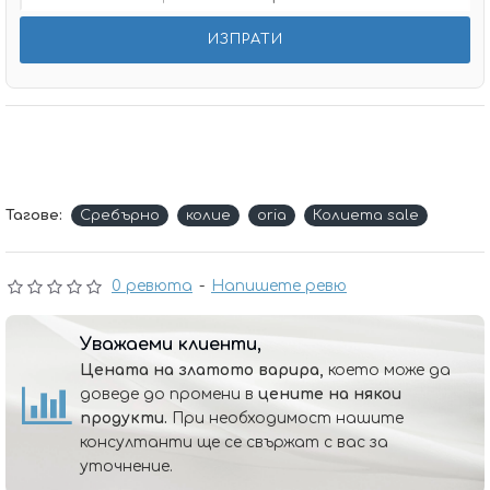
Тагове:
Сребърно
колие
oria
Колиета sale
0 ревюта
-
Напишете ревю
Уважаеми клиенти,
Цената на златото варира,
което може да
доведе до промени в
цените на някои
продукти.
При необходимост нашите
консултанти ще се свържат с вас за
уточнение.