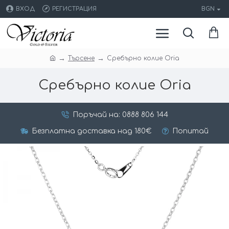
ВХОД
РЕГИСТРАЦИЯ
BGN
Търсене
Сребърно колие Oria
Сребърно колие Oria
Поръчай на: 0888 806 144
Безплатна доставка над 180€
Попитай