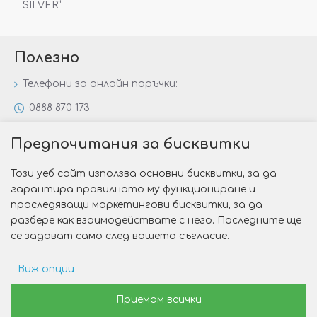
SILVER“
Полезно
Телефони за онлайн поръчки:
0888 870 173
0888 806 144
Предпочитания за бисквитки
Всички контакти
Този уеб сайт използва основни бисквитки, за да
Специални предложения
гарантира правилното му функциониране и
Защо да изберете Victoria Gold&Silver?
проследяващи маркетингови бисквитки, за да
разбере как взаимодействате с него. Последните ще
Как да изберем годежен пръстен?
се задават само след вашето съгласие.
Виж опции
Copyright © 2026 Victoria Gold&Silver
Рекламни предпочитания
Приемам всички
Изработка на сайт от Web R Solution®