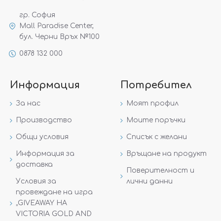
гр. София
Mall Paradise Center,
бул. Черни Връх №100
0878 132 000
Информация
Потребител
За нас
Моят профил
Производство
Моите поръчки
Общи условия
Списък с желани
Информация за
Връщане на продукт
доставка
Поверителност и
Условия за
лични данни
провеждане на игра
„GIVEAWAY НА
VICTORIA GOLD AND