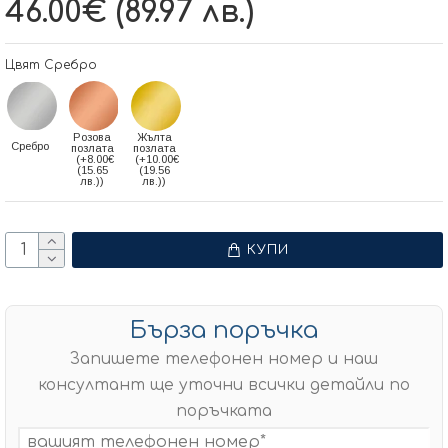
46.00€ (89.97 лв.)
Цвят Сребро
Розова
Жълта
Сребро
позлата
позлата
(+8.00€
(+10.00€
(15.65
(19.56
лв.))
лв.))
КУПИ
Бърза поръчка
Запишете телефонен номер и наш
консултант ще уточни всички детайли по
поръчката