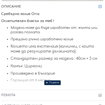
ОПИСАНИЕ
Сребърно колие Oria
Ослепителен блясък за теб !
Модела може да бъде изработен от жълта или
розова позлата
Прецизно ръчно изработено колие
Koлието има екстензия (халкички, с които
може да регулирате дължината)
Стандартен размер за модела : 40см + 3 см
Камък: Циркони
Произведено в България
Гаранция от 6 месеца
РЕВЮТА