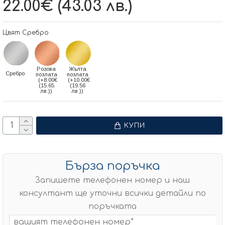
22.00€ (43.03 лв.)
Цвят Сребро
Розова
Жълта
Сребро
позлата
позлата
(+8.00€
(+10.00€
(15.65
(19.56
лв.))
лв.))
КУПИ
Бърза поръчка
Запишете телефонен номер и наш
консултант ще уточни всички детайли по
поръчката