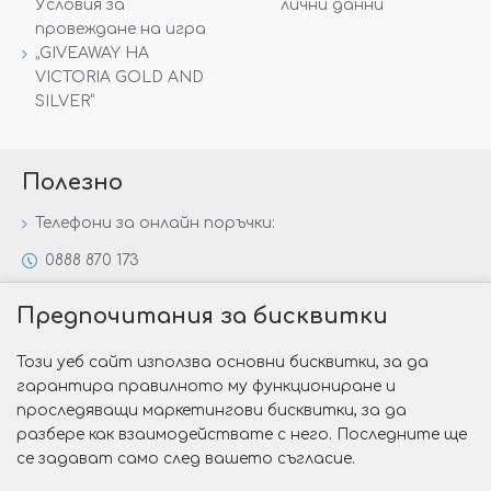
Условия за
лични данни
провеждане на игра
„GIVEAWAY НА
VICTORIA GOLD AND
SILVER“
Полезно
Телефони за онлайн поръчки:
0888 870 173
0888 806 144
Предпочитания за бисквитки
Всички контакти
Този уеб сайт използва основни бисквитки, за да
Специални предложения
гарантира правилното му функциониране и
Защо да изберете Victoria Gold&Silver?
проследяващи маркетингови бисквитки, за да
разбере как взаимодействате с него. Последните ще
Как да изберем годежен пръстен?
се задават само след вашето съгласие.