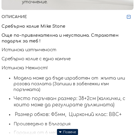
уточнение.
ОПИСАНИЕ
Сребърно колие Mike Stone
Още по-привлекателна и неустоима. Страхотен 
подарък за теб !
Истинска изтънченост 
Сребърно колие с едно камъче
Истинска Нежност!
Модела може да бъде изработен от  жълта или 
розова позлата (Запиши в забележки към 
поръчката)
Често поръчван размер: 38+2см
 (халкички, с 
които може да регулирате дължината)
Размер обков: Ф5мм,  Цирконий клас: BBC+
Произведено в България
Гаранция от 6 месеца