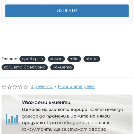
Тагове:
сребърно
колие
mike
stone
колиета Сребърно
Колиета
0 ревюта
-
Напишете ревю
Уважаеми клиенти,
Цената на златото варира,
което може да
доведе до промени в
цените на някои
продукти.
При необходимост нашите
консултанти ще се свържат с вас за