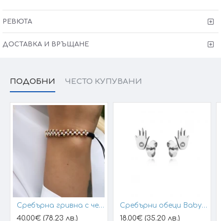
Заблести още сега... заедно с Victoria Gold
РЕВЮТА
Защото всичко хубаво е с теб !
ДОСТАВКА И ВРЪЩАНЕ
ПОДОБНИ
ЧЕСТО КУПУВАНИ
Сребърна гривна с черен конец и позлатени топчета
Сребърни обеци Baby Hands
40.00€ (78.23 лв.)
18.00€ (35.20 лв.)