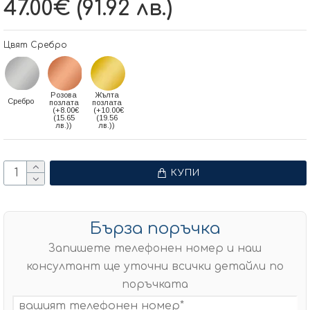
47.00€ (91.92 лв.)
Цвят Сребро
Розова
Жълта
Сребро
позлата
позлата
(+8.00€
(+10.00€
(15.65
(19.56
лв.))
лв.))
КУПИ
Бърза поръчка
Запишете телефонен номер и наш
консултант ще уточни всички детайли по
поръчката