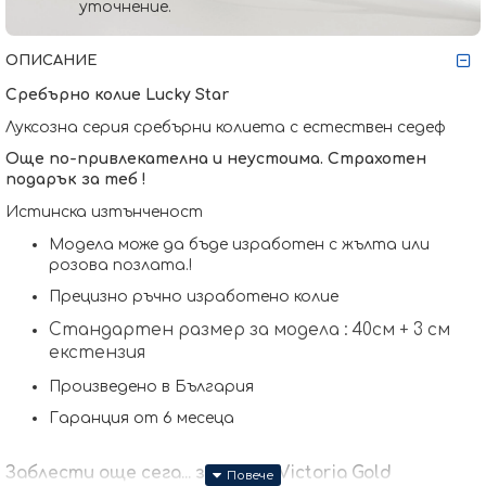
уточнение.
ОПИСАНИЕ
Сребърно колие
Lucky Star
Луксозна серия сребърни колиета с естествен седеф
Още по-привлекателна и неустоима. Страхотен
подарък за теб !
Истинска изтънченост
Модела може да бъде изработен с жълта или
розова позлата.
!
Прецизно ръчно изработено колие
Стандартен размер за модела : 40см + 3 см
екстензия
Произведено в България
Гаранция от 6 месеца
Заблести още сега... заедно с Victoria Gold