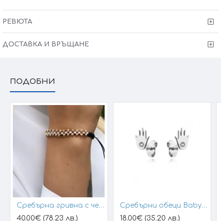
Защото всичко хубаво е с теб
РЕВЮТА
ДОСТАВКА И ВРЪЩАНЕ
ПОДОБНИ
Сребърна гривна с черен конец и позлатени топчета
Сребърни обеци Baby Hands
40.00€ (78.23 лв.)
18.00€ (35.20 лв.)