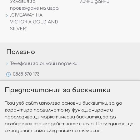
Условия за
лични данни
провеждане на игра
„GIVEAWAY НА
VICTORIA GOLD AND
SILVER“
Полезно
Телефони за онлайн поръчки:
0888 870 173
0888 806 144
Предпочитания за бисквитки
Всички контакти
Този уеб сайт използва основни бисквитки, за да
Специални предложения
гарантира правилното му функциониране и
Защо да изберете Victoria Gold&Silver?
проследяващи маркетингови бисквитки, за да
разбере как взаимодействате с него. Последните ще
Как да изберем годежен пръстен?
се задават само след вашето съгласие.