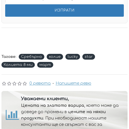
Тагове:
Сребърно
колие
lucky
star
Колиета 8-ми
март
0 ревюта
-
Напишете ревю
Уважаеми клиенти,
Цената на златото варира,
което може да
доведе до промени в
цените на някои
продукти.
При необходимост нашите
консултанти ще се свържат с вас за