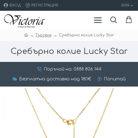
ВХОД
РЕГИСТРАЦИЯ
BGN
Търсене
Сребърно колие Lucky Star
Сребърно колие Lucky Star
Поръчай на: 0888 806 144
Безплатна доставка над 180€
Попитай