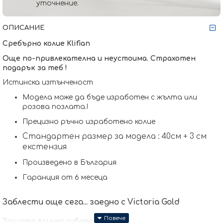
уточнение.
ОПИСАНИЕ
Сребърно колие
Klifian
Още по-привлекателна и неустоима. Страхотен
подарък за теб !
Истинска изтънченост
Модела може да бъде изработен с жълта или
розова позлата.
!
Прецизно ръчно изработено колие
Стандартен размер за модела : 40см + 3 см
екстензия
Произведено в България
Гаранция от 6 месеца
Заблести още сега... заедно с Victoria Gold
Защото всичко хубаво е с теб