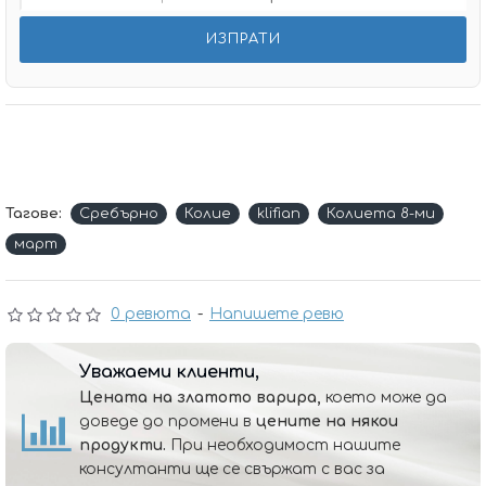
Тагове:
Сребърно
Колие
klifian
Колиета 8-ми
март
0 ревюта
-
Напишете ревю
Уважаеми клиенти,
Цената на златото варира,
което може да
доведе до промени в
цените на някои
продукти.
При необходимост нашите
консултанти ще се свържат с вас за