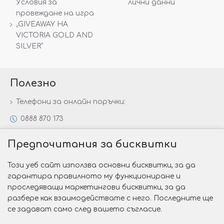
Условия за
лични данни
провеждане на игра
„GIVEAWAY НА
VICTORIA GOLD AND
SILVER“
Полезно
Телефони за онлайн поръчки:
0888 870 173
0888 806 144
Предпочитания за бисквитки
Всички контакти
Този уеб сайт използва основни бисквитки, за да
Специални предложения
гарантира правилното му функциониране и
Защо да изберете Victoria Gold&Silver?
проследяващи маркетингови бисквитки, за да
разбере как взаимодействате с него. Последните ще
Как да изберем годежен пръстен?
се задават само след вашето съгласие.