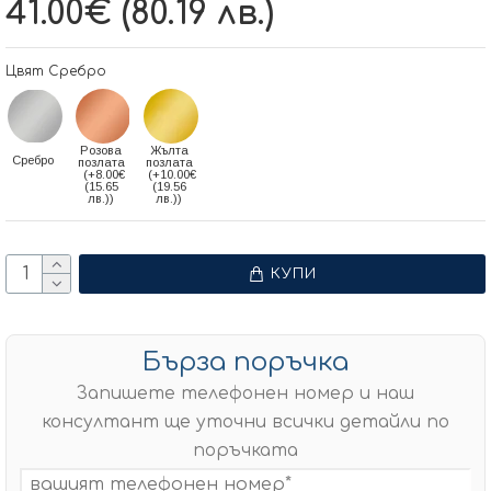
41.00€ (80.19 лв.)
Цвят Сребро
Розова
Жълта
Сребро
позлата
позлата
(+8.00€
(+10.00€
(15.65
(19.56
лв.))
лв.))
КУПИ
Бърза поръчка
Запишете телефонен номер и наш
консултант ще уточни всички детайли по
поръчката