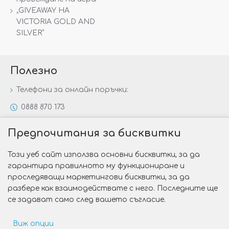
„GIVEAWAY НА
VICTORIA GOLD AND
SILVER“
Полезно
Телефони за онлайн поръчки:
0888 870 173
0888 806 144
Предпочитания за бисквитки
Всички контакти
Този уеб сайт използва основни бисквитки, за да
Специални предложения
гарантира правилното му функциониране и
Защо да изберете Victoria Gold&Silver?
проследяващи маркетингови бисквитки, за да
разбере как взаимодействате с него. Последните ще
Как да изберем годежен пръстен?
се задават само след вашето съгласие.
Виж опции