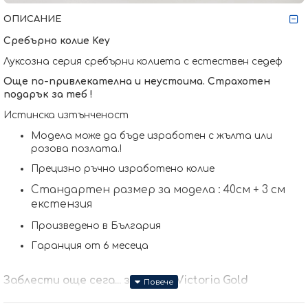
ОПИСАНИЕ
Сребърно колие
Key
Луксозна серия сребърни колиета с естествен седеф
Още по-привлекателна и неустоима. Страхотен
подарък за теб !
Истинска изтънченост
Модела може да бъде изработен с жълта или
розова позлата.
!
Прецизно ръчно изработено колие
Стандартен размер за модела : 40см + 3 см
екстензия
Произведено в България
Гаранция от 6 месеца
Заблести още сега... заедно с Victoria Gold
Защото всичко хубаво е с теб