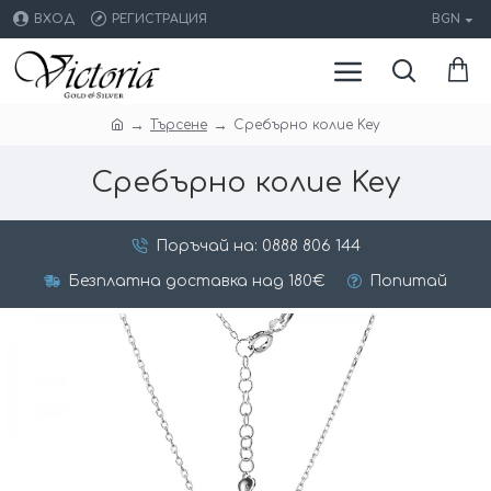
ВХОД
РЕГИСТРАЦИЯ
BGN
Търсене
Сребърно колие Key
Сребърно колие Key
Поръчай на: 0888 806 144
Безплатна доставка над 180€
Попитай