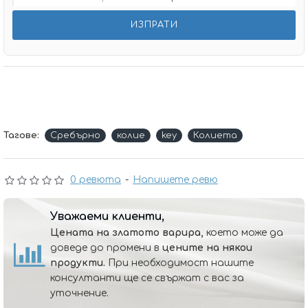
Тагове:
Сребърно
колие
key
Колиета
0 ревюта
-
Напишете ревю
Уважаеми клиенти,
Цената на златото варира,
което може да
доведе до промени в
цените на някои
продукти.
При необходимост нашите
консултанти ще се свържат с вас за
уточнение.