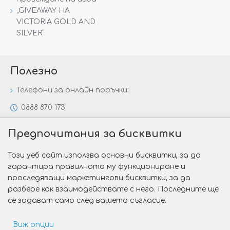
„GIVEAWAY НА
VICTORIA GOLD AND
SILVER“
Полезно
Телефони за онлайн поръчки:
0888 870 173
0888 806 144
Предпочитания за бисквитки
Всички контакти
Този уеб сайт използва основни бисквитки, за да
Специални предложения
гарантира правилното му функциониране и
Защо да изберете Victoria Gold&Silver?
проследяващи маркетингови бисквитки, за да
разбере как взаимодействате с него. Последните ще
Как да изберем годежен пръстен?
се задават само след вашето съгласие.
Виж опции