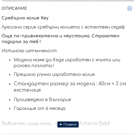
ОПИСАНИЕ
Сребърно колие
Key
Луксозна серия сребърни колиета с естествен седеф
Още по-привлекателна и неустоима. Страхотен
подарък за теб !
Истинска изтънченост
Модела може да бъде изработен с жълта или
розова позлата.
!
Прецизно ръчно изработено колие
Стандартен размер за модела : 40см + 3 см
екстензия
Произведено в България
Гаранция от 6 месеца
Заблести още сега... заедно с Victoria Gold
Защото всичко хубаво е с теб