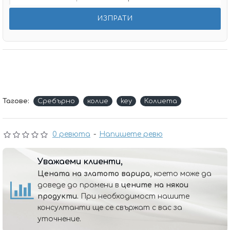
Тагове:
Сребърно
колие
key
Колиета
0 ревюта
-
Напишете ревю
Уважаеми клиенти,
Цената на златото варира,
което може да
доведе до промени в
цените на някои
продукти.
При необходимост нашите
консултанти ще се свържат с вас за
уточнение.