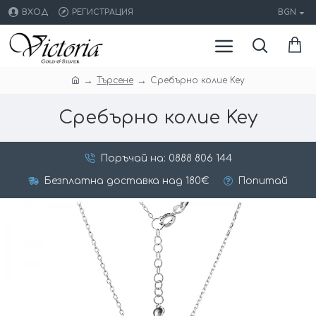
ВХОД
РЕГИСТРАЦИЯ
BGN
Търсене
Сребърно колие Key
Сребърно колие Key
Поръчай на: 0888 806 144
Безплатна доставка над 180€
Попитай