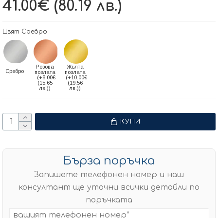
41.00€ (80.19 лв.)
Цвят Сребро
Розова
Жълта
Сребро
позлата
позлата
(+8.00€
(+10.00€
(15.65
(19.56
лв.))
лв.))
КУПИ
Бърза поръчка
Запишете телефонен номер и наш
консултант ще уточни всички детайли по
поръчката