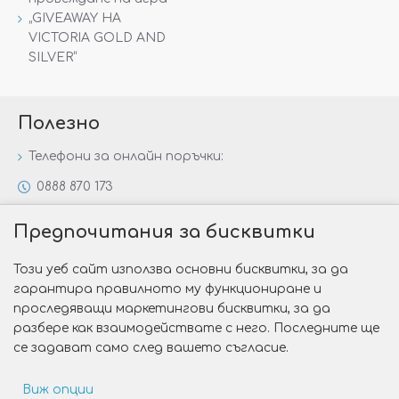
„GIVEAWAY НА
VICTORIA GOLD AND
SILVER“
Полезно
Телефони за онлайн поръчки:
0888 870 173
0888 806 144
Предпочитания за бисквитки
Всички контакти
Този уеб сайт използва основни бисквитки, за да
Специални предложения
гарантира правилното му функциониране и
Защо да изберете Victoria Gold&Silver?
проследяващи маркетингови бисквитки, за да
разбере как взаимодействате с него. Последните ще
Как да изберем годежен пръстен?
се задават само след вашето съгласие.
Виж опции