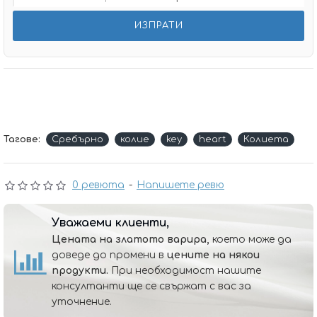
Тагове:
Сребърно
колие
key
heart
Колиета
0 ревюта
-
Напишете ревю
Уважаеми клиенти,
Цената на златото варира,
което може да
доведе до промени в
цените на някои
продукти.
При необходимост нашите
консултанти ще се свържат с вас за
уточнение.