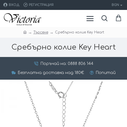
ВХОД
РЕГИСТРАЦИЯ
BGN
Търсене
Сребърно колие Key Heart
Сребърно колие Key Heart
Поръчай на: 0888 806 144
Безплатна доставка над 180€
Попитай