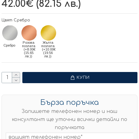
42.00€ (82.15 лв.)
Цвят Сребро
Розова
Жълта
Сребро
позлата
позлата
(+8.00€
(+10.00€
(15.65
(19.56
лв.))
лв.))
КУПИ
Бърза поръчка
Запишете телефонен номер и наш
консултант ще уточни всички детайли по
поръчката