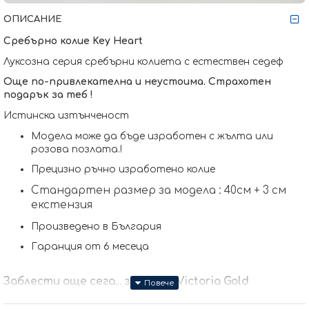
ОПИСАНИЕ
Сребърно колие
Key Heart
Луксозна серия сребърни колиета с естествен седеф
Още по-привлекателна и неустоима. Страхотен
подарък за теб !
Истинска изтънченост
Модела може да бъде изработен с жълта или
розова позлата.
!
Прецизно ръчно изработено колие
Стандартен размер за модела : 40см + 3 см
екстензия
Произведено в България
Гаранция от 6 месеца
Заблести още сега... заедно с Victoria Gold
Защото всичко хубаво е с теб