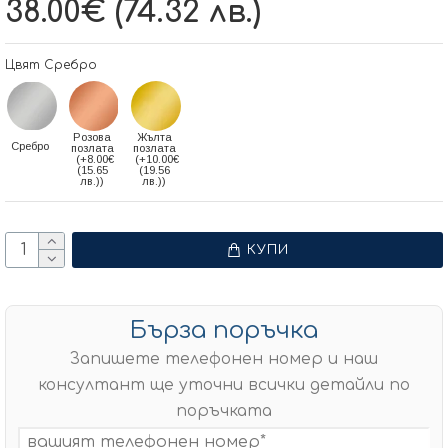
38.00€ (74.32 лв.)
Цвят Сребро
Розова
Жълта
Сребро
позлата
позлата
(+8.00€
(+10.00€
(15.65
(19.56
лв.))
лв.))
КУПИ
Бърза поръчка
Запишете телефонен номер и наш
консултант ще уточни всички детайли по
поръчката