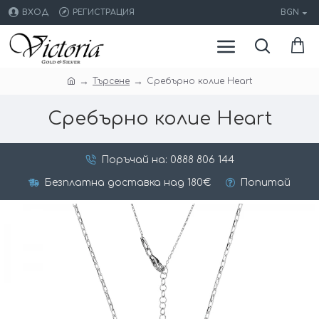
ВХОД
РЕГИСТРАЦИЯ
BGN
Търсене
Сребърно колие Heart
Сребърно колие Heart
Поръчай на: 0888 806 144
Безплатна доставка над 180€
Попитай