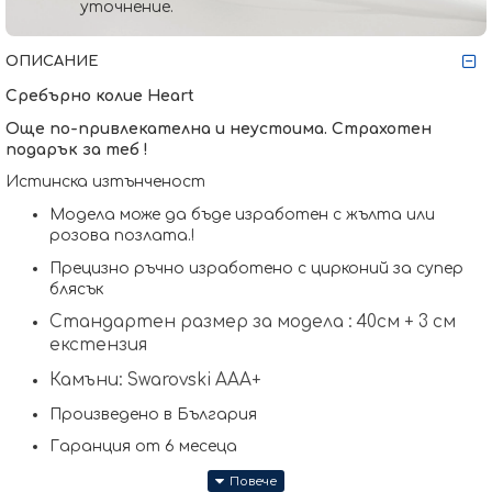
уточнение.
ОПИСАНИЕ
Сребърно колие Heart
Още по-привлекателна и неустоима. Страхотен
подарък за теб !
Истинска изтънченост
Модела може да бъде изработен с жълта или
розова позлата.
!
Прецизно ръчно изработено с цирконий за супер
блясък
Стандартен размер за модела : 40см + 3 см
екстензия
Камъни: Swarovski AAА+
Произведено в България
Гаранция от 6 месеца