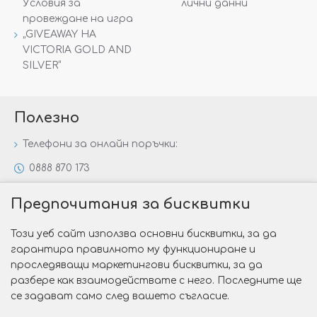
Условия за
лични данни
провеждане на игра
„GIVEAWAY НА
VICTORIA GOLD AND
SILVER“
Полезно
Телефони за онлайн поръчки:
0888 870 173
0888 806 144
Предпочитания за бисквитки
Всички контакти
Този уеб сайт използва основни бисквитки, за да
Специални предложения
гарантира правилното му функциониране и
Защо да изберете Victoria Gold&Silver?
проследяващи маркетингови бисквитки, за да
разбере как взаимодействате с него. Последните ще
Как да изберем годежен пръстен?
се задават само след вашето съгласие.