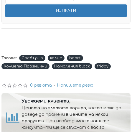
Тагове:
Сребърно
колие
heart
Колиета Празнични
Намаления black
friday
0 ревюта
-
Напишете ревю
Уважаеми клиенти,
Цената на златото варира,
което може да
доведе до промени в
цените на някои
продукти.
При необходимост нашите
консултанти ще се свържат с вас за