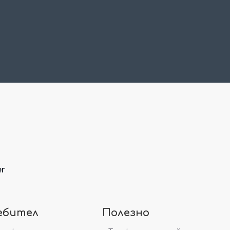
er
ебител
Полезно