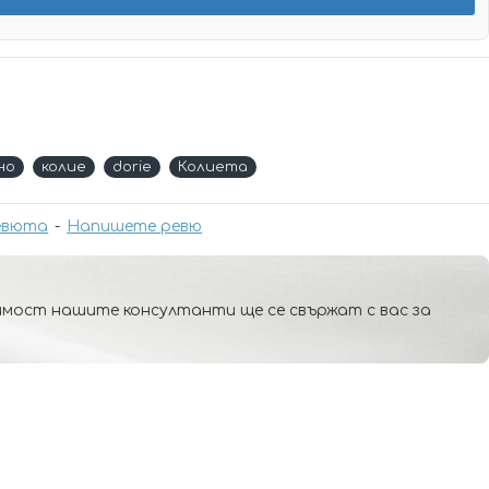
но
колие
dorie
Колиета
евюта
-
Напишете ревю
мост нашите консултанти ще се свържат с вас за