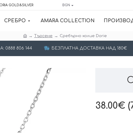
ORIA GOLD&SILVER
BGN
СРЕБРО
AMARA COLLECTION
ПРОИЗВО
Търсене
Сребърно колие Dorie
 0888 806 144
БЕЗПЛАТНА ДОСТАВКА НАД 180€
С
38.00€ (