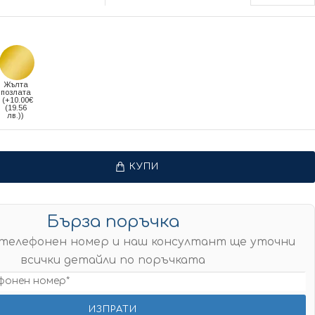
Жълта
позлата
(+10.00€
(19.56
лв.))
КУПИ
Бърза поръчка
телефонен номер и наш консултант ще уточни
всички детайли по поръчката