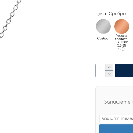
Цвят Сребро
Розова
Сребро
позлата
(+8.00€
(15.65
лв.))
Запишете 