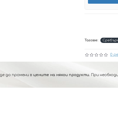
Тагове:
Сребър
0 р
де до промени в
цените на някои продукти.
При необходи