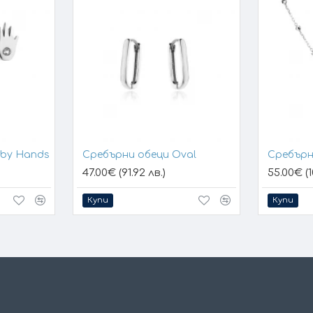
aby Hands
Сребърни обеци Oval
Сребърн
47.00€ (91.92 лв.)
55.00€ (1
Купи
Купи