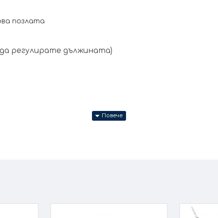
ова позлата
е да регулирате дължината)