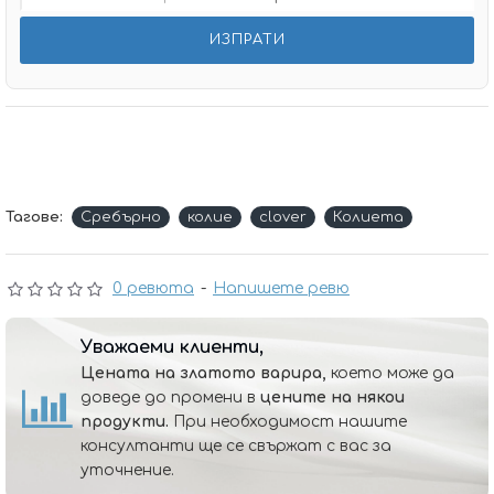
Тагове:
Сребърно
колие
clover
Колиета
0 ревюта
-
Напишете ревю
Уважаеми клиенти,
Цената на златото варира,
което може да
доведе до промени в
цените на някои
продукти.
При необходимост нашите
консултанти ще се свържат с вас за
уточнение.