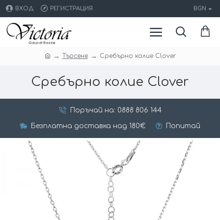
ВХОД
РЕГИСТРАЦИЯ
BGN
Търсене
Сребърно колие Clover
Сребърно колие Clover
Поръчай на: 0888 806 144
Безплатна доставка над 180€
Попитай