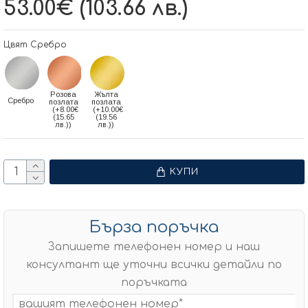
53.00€ (103.66 лв.)
Цвят Сребро
Розова
Жълта
Сребро
позлата
позлата
(+8.00€
(+10.00€
(15.65
(19.56
лв.))
лв.))
КУПИ
Бърза поръчка
Запишете телефонен номер и наш
консултант ще уточни всички детайли по
поръчката