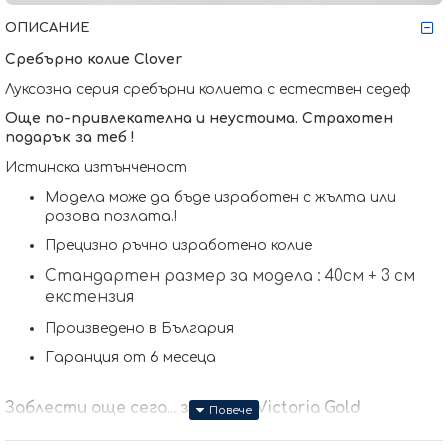
ОПИСАНИЕ
Сребърно колие
Clover
Луксозна серия сребърни колиета с естествен седеф
Още по-привлекателна и неустоима. Страхотен
подарък за теб !
Истинска изтънченост
Модела може да бъде изработен с жълта или
розова позлата.
!
Прецизно ръчно изработено колие
Стандартен размер за модела : 40см + 3 см
екстензия
Произведено в България
Гаранция от 6 месеца
Заблести още сега... заедно с Victoria Gold
Защото всичко хубаво е с теб