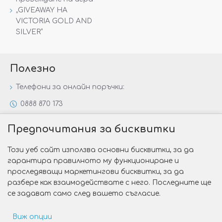
„GIVEAWAY НА
VICTORIA GOLD AND
SILVER“
Полезно
Телефони за онлайн поръчки:
0888 870 173
0888 806 144
Предпочитания за бисквитки
Всички контакти
Този уеб сайт използва основни бисквитки, за да
Специални предложения
гарантира правилното му функциониране и
Защо да изберете Victoria Gold&Silver?
проследяващи маркетингови бисквитки, за да
разбере как взаимодействате с него. Последните ще
Как да изберем годежен пръстен?
се задават само след вашето съгласие.
Виж опции