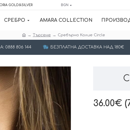
ORIA GOLD&SILVER
BGN
СРЕБРО
AMARA COLLECTION
ПРОИЗВО
Търсене
Сребърно Колие Circle
 0888 806 144
БЕЗПЛАТНА ДОСТАВКА НАД 180€
С
36.00€ (7