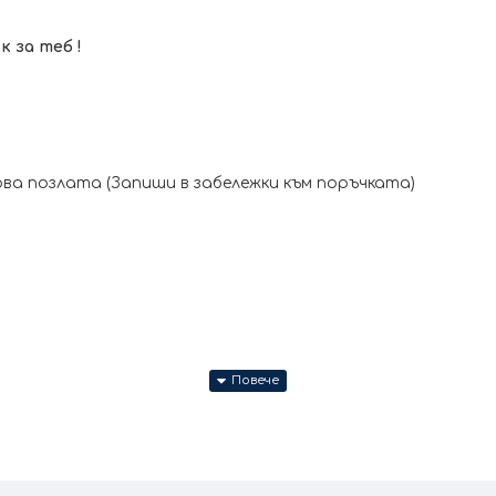
 за теб !
ва позлата (Запиши в забележки към поръчката)