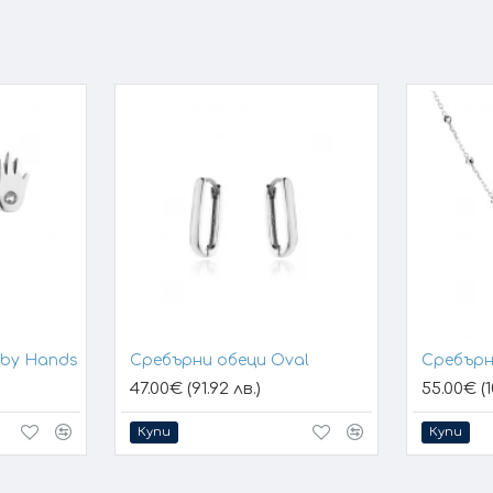
aby Hands
Сребърни обеци Oval
Сребърн
47.00€ (91.92 лв.)
55.00€ (1
Купи
Купи