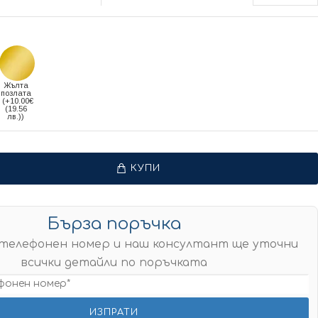
Жълта
позлата
(+10.00€
(19.56
лв.))
КУПИ
Бърза поръчка
телефонен номер и наш консултант ще уточни
всички детайли по поръчката