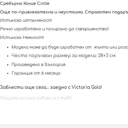
Сребърно Колие Circle
Още по-привлекателна и неустоима. Страхотен подарък
Истинска изтънченост 
Истинска Нежност!
Модела може да бъде изработен от  жълта или розо
Често поръчван размер за модела: 38+3 см
Произведено в България
Гаранция от 6 месеца
Заблести още сега... заедно с Victoria Gold
Защото всичко хубаво е с теб !