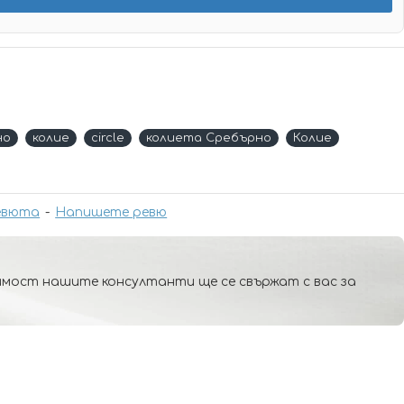
но
колие
circle
колиета Сребърно
Колие
евюта
-
Напишете ревю
мост нашите консултанти ще се свържат с вас за