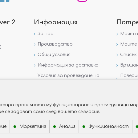
ver 2
Информация
Потр
За нас
Моят 
Производство
Моите 
0
Общи условия
Списък 
Информация за доставка
Връщан
Условия за провеждане на
Повери
игра „GIVEAWAY НА
данни
VICTORIA GOLD AND SILVER“
рантира правилното му функциониране и проследяващи мар
ще се задават само след вашето съгласие.
ние
Маркетинг
Анализ
Функционалност