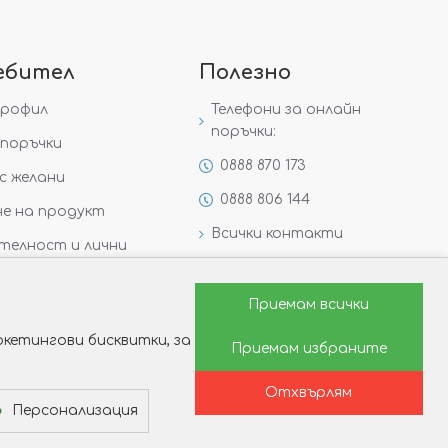
ебител
Полезно
профил
Телефони за онлайн
поръчки:
поръчки
0888 870 173
с желани
0888 806 144
е на продукт
Всички контакти
телност и лични
Специални предложения
Защо да изберете Victoria
Приемам всички
Gold&Silver?
кетингови бисквитки, за
Приемам избраните
Как да изберем годежен
пръстен?
Отхвърлям
Персонализация