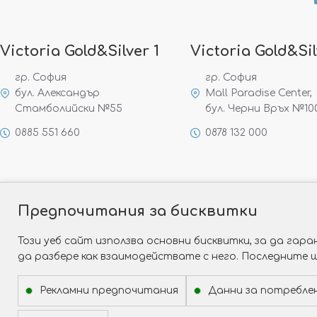
Victoria Gold&Silver 1
Victoria Gold&Sil
гр. София
гр. София
бул. Александър
Mall Paradise Center,
Стамболийски №55
бул. Черни Връх №10
0885 551 660
0878 132 000
Предпочитания за бисквитки
Този уеб сайт използва основни бисквитки, за да га
да разбере как взаимодействате с него. Последните 
Рекламни предпочитания
Данни за потребле