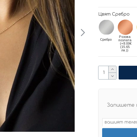
Цвят Сребро
Розова
Сребро
позлата
(+8.00€
(15.65
лв.))
Запишете 