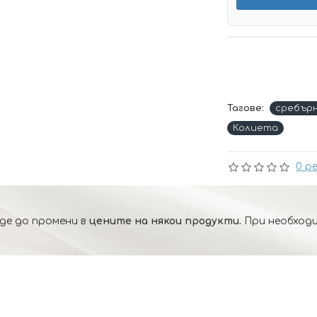
Тагове:
сребър
Колиета
0 р
де до промени в
цените на някои продукти.
При необходи