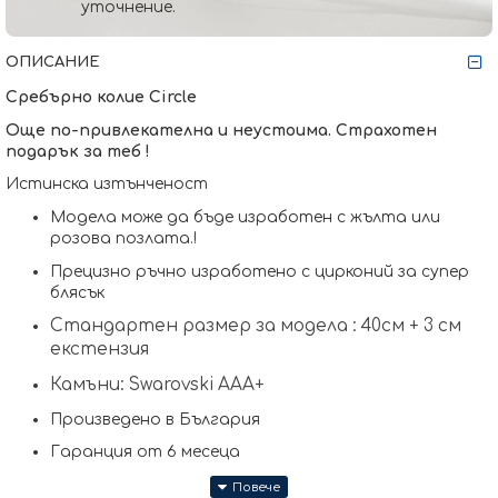
уточнение.
ОПИСАНИЕ
Сребърно колие
Circle
Още по-привлекателна и неустоима. Страхотен
подарък за теб !
Истинска изтънченост
Модела може да бъде изработен с жълта или
розова позлата.
!
Прецизно ръчно изработено с цирконий за супер
блясък
Стандартен размер за модела : 40см + 3 см
екстензия
Камъни: Swarovski AAА+
Произведено в България
Гаранция от 6 месеца