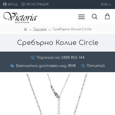
ВХОД
РЕГИСТРАЦИЯ
BGN
Търсене
Сребърно Колие Circle
Сребърно Колие Circle
Поръчай на: 0888 806 144
Безплатна доставка над 180€
Попитай