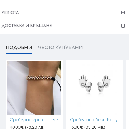
Заблести още сега... заедно с Victoria Gold
РЕВЮТА
Защото всичко хубаво е с теб
ДОСТАВКА И ВРЪЩАНЕ
ПОДОБНИ
ЧЕСТО КУПУВАНИ
Сребърна гривна с черен конец и позлатени топчета
Сребърни обеци Baby Hands
40.00€ (78.23 лв.)
18.00€ (35.20 лв.)