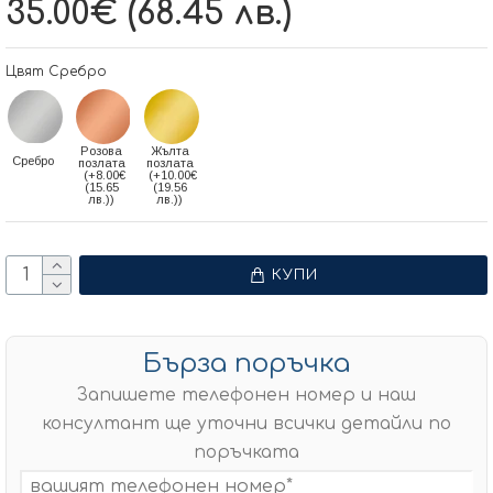
35.00€ (68.45 лв.)
Цвят Сребро
Розова
Жълта
Сребро
позлата
позлата
(+8.00€
(+10.00€
(15.65
(19.56
лв.))
лв.))
КУПИ
Бърза поръчка
Запишете телефонен номер и наш
консултант ще уточни всички детайли по
поръчката