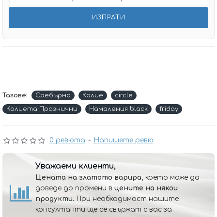
Тагове:
Сребърно
Колие
circle
Колиета Празнични
Намаления black
friday
0 ревюта
-
Напишете ревю
Уважаеми клиенти,
Цената на златото варира,
което може да
доведе до промени в
цените на някои
продукти.
При необходимост нашите
консултанти ще се свържат с вас за