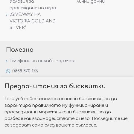
Условия за
лични данни
провеждане на игра
„GIVEAWAY НА
VICTORIA GOLD AND
SILVER“
Полезно
Телефони за онлайн поръчки:
0888 870 173
0888 806 144
Предпочитания за бисквитки
Всички контакти
Този уеб сайт използва основни бисквитки, за да
Специални предложения
гарантира правилното му функциониране и
Защо да изберете Victoria Gold&Silver?
проследяващи маркетингови бисквитки, за да
разбере как взаимодействате с него. Последните ще
Как да изберем годежен пръстен?
се задават само след вашето съгласие.