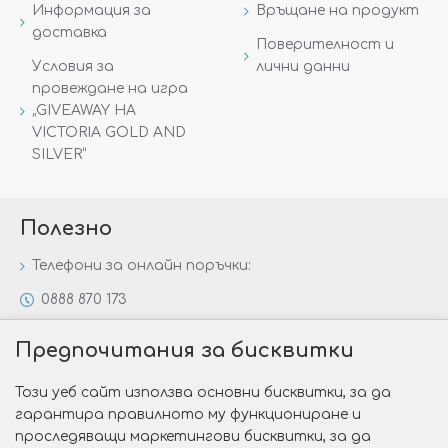
Информация за
Връщане на продукт
доставка
Поверителност и
Условия за
лични данни
провеждане на игра
„GIVEAWAY НА
VICTORIA GOLD AND
SILVER“
Полезно
Телефони за онлайн поръчки:
0888 870 173
0888 806 144
Предпочитания за бисквитки
Всички контакти
Този уеб сайт използва основни бисквитки, за да
Специални предложения
гарантира правилното му функциониране и
Защо да изберете Victoria Gold&Silver?
проследяващи маркетингови бисквитки, за да