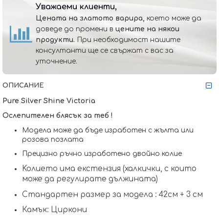
Уважаеми клиенти,
Цената на златото варира,
което може да
доведе до промени в
цените на някои
продукти.
При необходимост нашите
консултанти ще се свържат с вас за
уточнение.
ОПИСАНИЕ
Pure Silver Shine Victoria
Ослепителен блясък за теб !
Модела може да бъде изработен с жълта или
розова позлата
Прецизно ръчно изработено двойно колие
Koлието има екстензия (халкички, с които
може да регулирате дължината)
Стандартен размер за модела : 42см + 3 см
Камък: Циркони