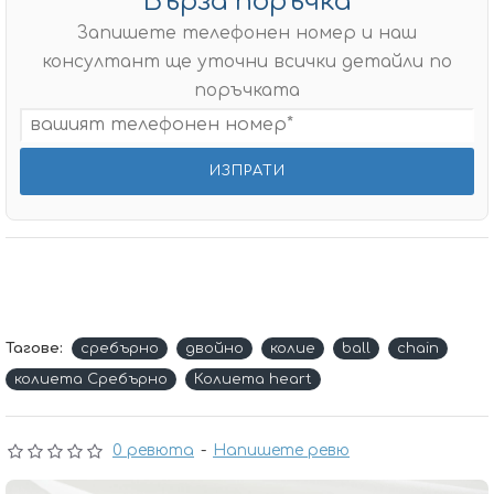
Бърза поръчка
Запишете телефонен номер и наш
консултант ще уточни всички детайли по
поръчката
Тагове:
сребърно
двойно
колие
ball
chain
колиета Сребърно
Колиета heart
0 ревюта
-
Напишете ревю