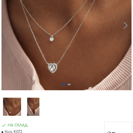
НА СКЛАД
Код:
K073