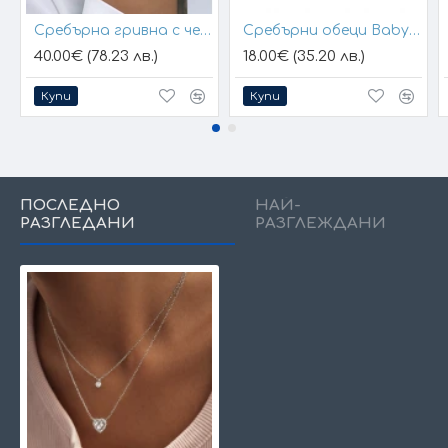
Сребърна гривна с черен конец и позлатени топчета
Сребърни обеци Baby Hands
40.00€ (78.23 лв.)
18.00€ (35.20 лв.)
Купи
Купи
ПОСЛЕДНО
НАЙ-
РАЗГЛЕДАНИ
РАЗГЛЕЖДАНИ