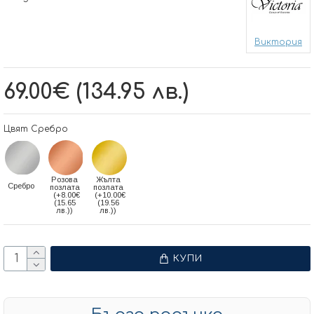
Виктория
69.00€ (134.95 лв.)
Цвят Сребро
Розова
Жълта
Сребро
позлата
позлата
(+8.00€
(+10.00€
(15.65
(19.56
лв.))
лв.))
КУПИ